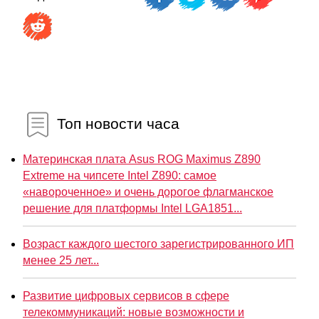
Топ новости часа
Материнская плата Asus ROG Maximus Z890
Extreme на чипсете Intel Z890: самое
«навороченное» и очень дорогое флагманское
решение для платформы Intel LGA1851...
Возраст каждого шестого зарегистрированного ИП
менее 25 лет...
Развитие цифровых сервисов в сфере
телекоммуникаций: новые возможности и