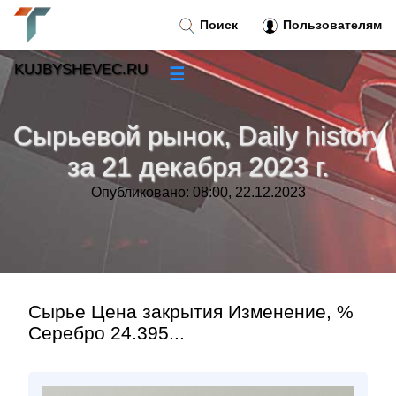
Поиск
Пользователям
KUJBYSHEVEC.RU
☰
Новости
»
Сырьевой рынок, Daily history
Тренды новостей
»
за 21 декабря 2023 г.
Опубликовано: 08:00, 22.12.2023
Рубрики
»
Правила
»
Контакт
»
Сырье Цена закрытия Изменение, %
Серебро 24.395...