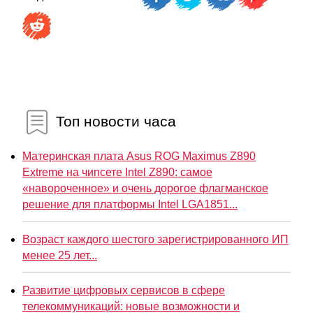
Топ новости часа
Материнская плата Asus ROG Maximus Z890
Extreme на чипсете Intel Z890: самое
«навороченное» и очень дорогое флагманское
решение для платформы Intel LGA1851...
Возраст каждого шестого зарегистрированного ИП
менее 25 лет...
Развитие цифровых сервисов в сфере
телекоммуникаций: новые возможности и