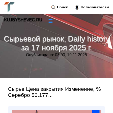
Поиск
Пользователям
KUJBYSHEVEC.RU
☰
Новости
»
Сырьевой рынок, Daily history
Тренды новостей
»
за 17 ноября 2025 г.
Опубликовано: 03:00, 19.11.2025
Рубрики
»
Правила
»
Контакт
»
Сырье Цена закрытия Изменение, %
Серебро 50.177...