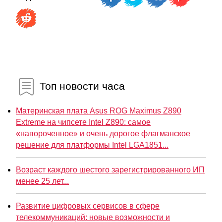
Топ новости часа
Материнская плата Asus ROG Maximus Z890
Extreme на чипсете Intel Z890: самое
«навороченное» и очень дорогое флагманское
решение для платформы Intel LGA1851...
Возраст каждого шестого зарегистрированного ИП
менее 25 лет...
Развитие цифровых сервисов в сфере
телекоммуникаций: новые возможности и