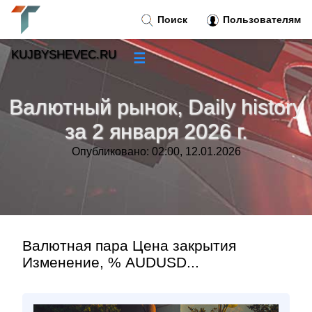
Поиск
Пользователям
KUJBYSHEVEC.RU
☰
Новости
»
Валютный рынок, Daily history
Тренды новостей
»
за 2 января 2026 г.
Опубликовано: 02:00, 12.01.2026
Рубрики
»
Правила
»
Контакт
»
Валютная пара Цена закрытия
Изменение, % AUDUSD...