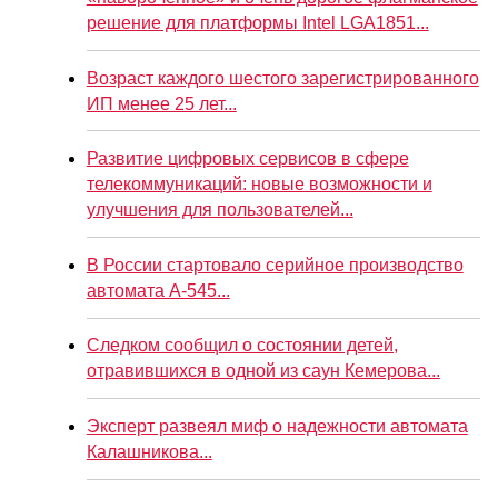
решение для платформы Intel LGA1851...
Возраст каждого шестого зарегистрированного
ИП менее 25 лет...
Развитие цифровых сервисов в сфере
телекоммуникаций: новые возможности и
улучшения для пользователей...
В России стартовало серийное производство
автомата А-545...
Следком сообщил о состоянии детей,
отравившихся в одной из саун Кемерова...
Эксперт развеял миф о надежности автомата
Калашникова...