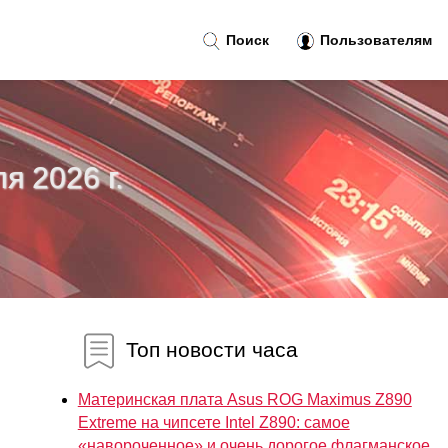
Поиск
Пользователям
я 2026 г.
Топ новости часа
Материнская плата Asus ROG Maximus Z890
Extreme на чипсете Intel Z890: самое
«навороченное» и очень дорогое флагманское