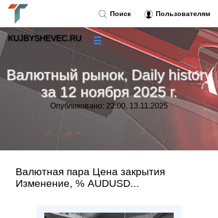
Поиск
Пользователям
KUJBYSHEVEC.RU
☰
Новости
»
Валютный рынок, Daily history
Тренды новостей
»
за 12 ноября 2025 г.
Опубликовано: 22:00, 13.11.2025
Рубрики
»
Правила
»
Контакт
»
Валютная пара Цена закрытия
Изменение, % AUDUSD...