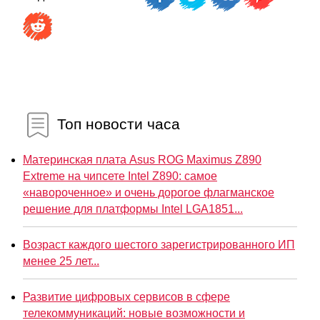
Топ новости часа
Материнская плата Asus ROG Maximus Z890
Extreme на чипсете Intel Z890: самое
«навороченное» и очень дорогое флагманское
решение для платформы Intel LGA1851...
Возраст каждого шестого зарегистрированного ИП
менее 25 лет...
Развитие цифровых сервисов в сфере
телекоммуникаций: новые возможности и