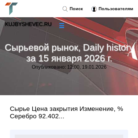
Поиск
Пользователям
KUJBYSHEVEC.RU
☰
Новости
»
Сырьевой рынок, Daily history
Тренды новостей
»
за 15 января 2026 г.
Опубликовано: 12:00, 19.01.2026
Рубрики
»
Правила
»
Контакт
»
Сырье Цена закрытия Изменение, %
Серебро 92.402...