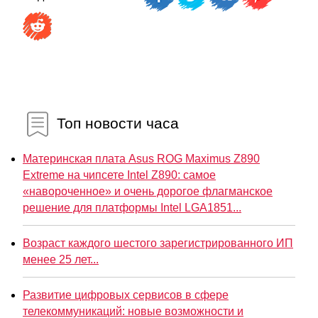
Топ новости часа
Материнская плата Asus ROG Maximus Z890
Extreme на чипсете Intel Z890: самое
«навороченное» и очень дорогое флагманское
решение для платформы Intel LGA1851...
Возраст каждого шестого зарегистрированного ИП
менее 25 лет...
Развитие цифровых сервисов в сфере
телекоммуникаций: новые возможности и