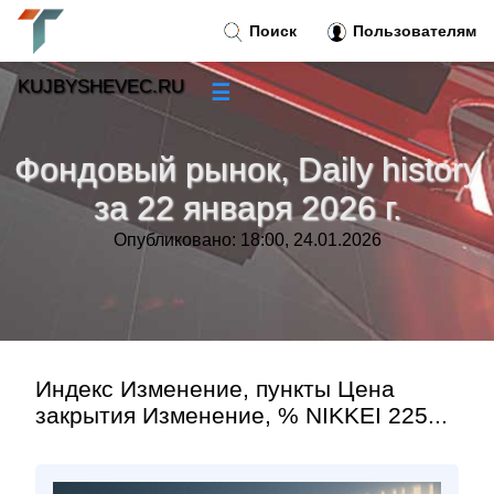
Поиск
Пользователям
KUJBYSHEVEC.RU
☰
Новости
»
Фондовый рынок, Daily history
Тренды новостей
»
за 22 января 2026 г.
Опубликовано: 18:00, 24.01.2026
Рубрики
»
Правила
»
Контакт
»
Индекс Изменение, пункты Цена
закрытия Изменение, % NIKKEI 225...