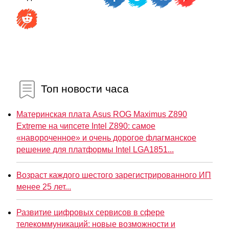
Топ новости часа
Материнская плата Asus ROG Maximus Z890
Extreme на чипсете Intel Z890: самое
«навороченное» и очень дорогое флагманское
решение для платформы Intel LGA1851...
Возраст каждого шестого зарегистрированного ИП
менее 25 лет...
Развитие цифровых сервисов в сфере
телекоммуникаций: новые возможности и