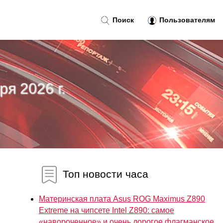
Поиск
Пользователям
ря 2026 г.
Топ новости часа
Материнская плата Asus ROG Maximus Z890
Extreme на чипсете Intel Z890: самое
«навороченное» и очень дорогое флагманское