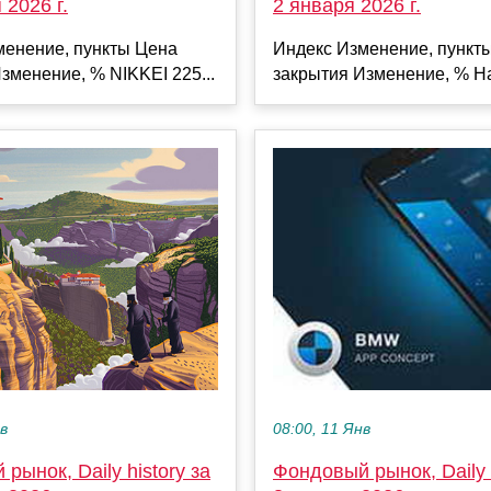
2 января 2026 г.
 2026 г.
Индекс Изменение, пункт
менение, пункты Цена
закрытия Изменение, % Ha
зменение, % NIKKEI 225...
ев
08:00, 11 Янв
рынок, Daily history за
Фондовый рынок, Daily h