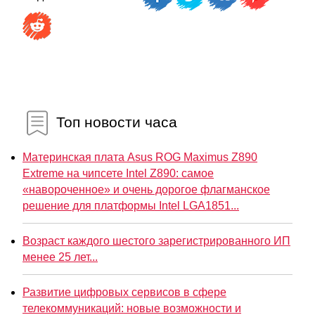
Топ новости часа
Материнская плата Asus ROG Maximus Z890
Extreme на чипсете Intel Z890: самое
«навороченное» и очень дорогое флагманское
решение для платформы Intel LGA1851...
Возраст каждого шестого зарегистрированного ИП
менее 25 лет...
Развитие цифровых сервисов в сфере
телекоммуникаций: новые возможности и