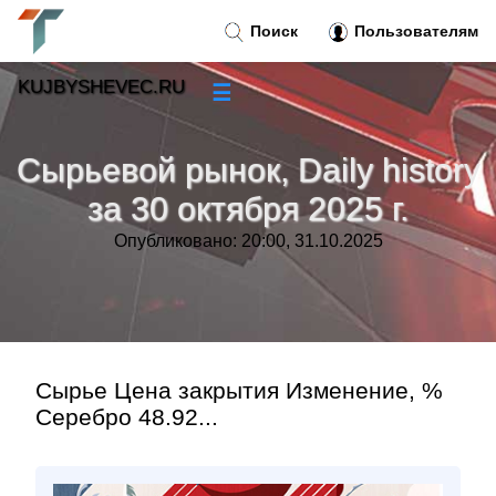
Поиск
Пользователям
KUJBYSHEVEC.RU
☰
Новости
»
Сырьевой рынок, Daily history
Тренды новостей
»
за 30 октября 2025 г.
Опубликовано: 20:00, 31.10.2025
Рубрики
»
Правила
»
Контакт
»
Сырье Цена закрытия Изменение, %
Серебро 48.92...