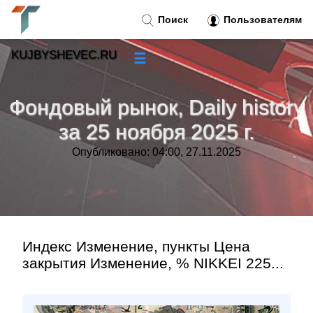
Поиск
Пользователям
KUJBYSHEVEC.RU
☰
Новости
»
Фондовый рынок, Daily history
Тренды новостей
»
за 25 ноября 2025 г.
Опубликовано: 04:00, 27.11.2025
Рубрики
»
Правила
»
Контакт
»
Индекс Изменение, пункты Цена
закрытия Изменение, % NIKKEI 225...