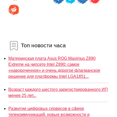
Топ новости часа
Материнская плата Asus ROG Maximus Z890
Extreme на чипсете Intel Z890: самое
«навороченное» и очень дорогое флагманское
решение для платформы Intel LGA1851...
Возраст каждого шестого зарегистрированного ИП
менее 25 лет...
Развитие цифровых сервисов в сфере
телекоммуникаций: новые возможности и