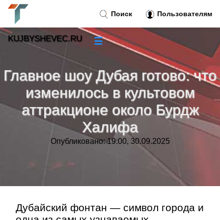
Поиск
Пользователям
KUJBYSHEVEC.RU
☰
Новости
»
Главное шоу Дубая готово: что
Тренды новостей
»
изменилось в культовом
аттракционе около Бурдж
Рубрики
»
Халифа
Правила
»
Опубликовано: 19:00, 30.09.2025
Контакт
»
Дубайский фонтан — символ города и
одна из самых узнаваемых