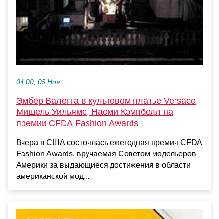
04:00, 05 Ноя
Эмбер Валетта в культовом платье Versace,
Мишель Уильямс, Наоми Кэмпбелл на
премии CFDA Fashion Awards
Вчера в США состоялась ежегодная премия CFDA
Fashion Awards, вручаемая Советом модельеров
Америки за выдающиеся достижения в области
американской мод...