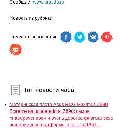
Сообщает
www.pravda.ru
Новость из рубрики:
Поделиться новостью:
Топ новости часа
Материнская плата Asus ROG Maximus Z890
Extreme на чипсете Intel Z890: самое
«навороченное» и очень дорогое флагманское
решение для платформы Intel LGA1851...