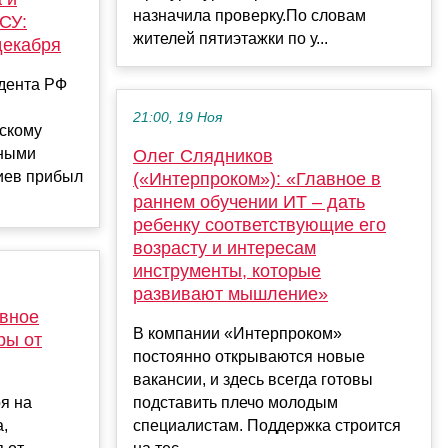
назначила проверку.По словам
СУ:
жителей пятиэтажки по у...
декабря
дента РФ
21:00, 19 Ноя
скому
жными
Олег Слядников
иев прибыл
(«Интерпроком»): «Главное в
раннем обучении ИТ – дать
ребенку соответствующие его
возрасту и интересам
инструменты, которые
развивают мышление»
авное
В компании «Интерпроком»
ры от
постоянно открываются новые
вакансии, и здесь всегда готовы
я на
подставить плечо молодым
а,
специалистам. Поддержка строится