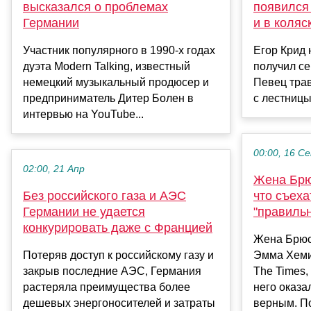
высказался о проблемах
появился
Германии
и в коляс
Участник популярного в 1990-х годах
Егор Крид 
дуэта Modern Talking, известный
получил се
немецкий музыкальный продюсер и
Певец тра
предприниматель Дитер Болен в
с лестницы.
интервью на YouTube...
00:00, 16 С
02:00, 21 Апр
Жена Брю
Без российского газа и АЭС
что съеха
Германии не удается
"правиль
конкурировать даже с Францией
Жена Брюс
Потеряв доступ к российскому газу и
Эмма Хемин
закрыв последние АЭС, Германия
The Times,
растеряла преимущества более
него оказа
дешевых энергоносителей и затраты
верным. По