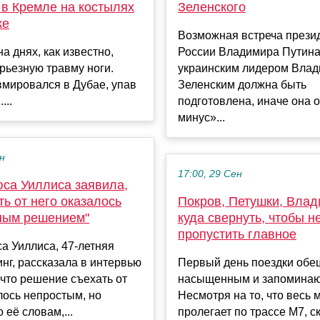
 в Кремле на костылях
Зеленского
ке
Возможная встреча прези
на днях, как известно,
России Владимира Путина
рьезную травму ноги.
украинским лидером Вла
вмировался в Дубае, упав
Зеленским должна быть
...
подготовлена, иначе она 
минус»...
ен
17:00, 29 Сен
са Уиллиса заявила,
ть от него оказалось
Покров, Петушки, Влад
ным решением"
куда свернуть, чтобы н
пропустить главное
а Уиллиса, 47-летняя
г, рассказала в интервью
Первый день поездки обе
 что решение съехать от
насыщенным и запомина
лось непростым, но
Несмотря на то, что весь
 её словам,...
пролегает по трассе М7, с