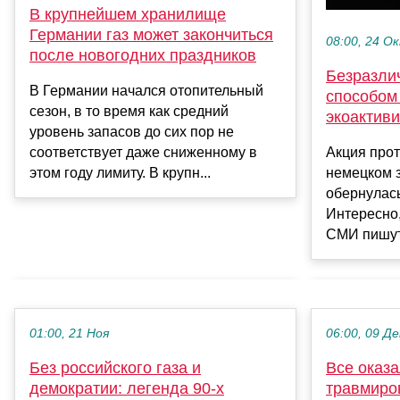
В крупнейшем хранилище
Германии газ может закончиться
08:00, 24 О
после новогодних праздников
Безразли
В Германии начался отопительный
способом
сезон, в то время как средний
экоактив
уровень запасов до сих пор не
Акция прот
соответствует даже сниженному в
немецком 
этом году лимиту. В крупн...
обернулас
Интересно,
СМИ пишут 
01:00, 21 Ноя
06:00, 09 Де
Без российского газа и
Все оказа
демократии: легенда 90-х
травмиро