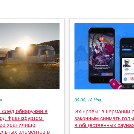
я
09:00, 18 Ноя
й след обнаружен в
Их нравы: в Германии 
под Франкфуртом:
законным снимать гол
ее хранилище
в общественных сауна
ельных элементов в