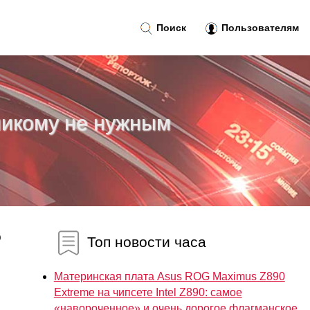
Поиск
Пользователям
никому не нужным
о
Топ новости часа
Материнская плата Asus ROG Maximus Z890
Extreme на чипсете Intel Z890: самое
«навороченное» и очень дорогое флагманское