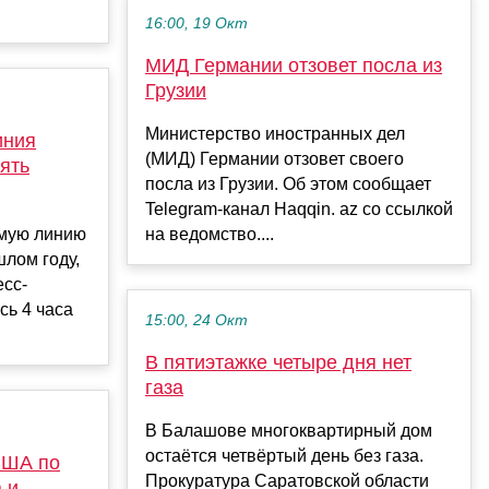
16:00, 19 Окт
МИД Германии отзовет посла из
Грузии
Министерство иностранных дел
иния
(МИД) Германии отзовет своего
ять
посла из Грузии. Об этом сообщает
Telegram-канал Haqqin. az со ссылкой
ямую линию
на ведомство....
шлом году,
есс-
сь 4 часа
15:00, 24 Окт
В пятиэтажке четыре дня нет
газа
В Балашове многоквартирный дом
остаётся четвёртый день без газа.
США по
Прокуратура Саратовской области
 и