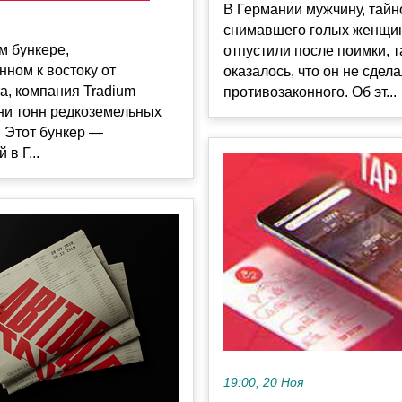
В Германии мужчину, тайн
снимавшего голых женщин
м бункере,
отпустили после поимки, т
ном к востоку от
оказалось, что он не сдел
а, компания Tradium
противозаконного. Об эт...
ни тонн редкоземельных
 Этот бункер —
в Г...
19:00, 20 Ноя