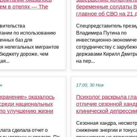
чем в отелях — The
беременные солдаты В
главное об СВО на 21 
вительства
Спецпредставитель прези
тании по использованию
Владимира Путина по
енных баз для
инвестиционно-экономиче
я нелегальных мигрантов
сотрудничеству с зарубе
 бюджету дороже, чем
державами Кирилл Дмитр
я...
на пер...
ен
17:00, 30 Ноя
хранение» оказалось
Психолог раскрыла гл
среди национальных
отличие сезонной ханд
 по улучшению жизни
клинической депрессии
Сезонная хандра, несмотр
лата сделала отчет о
снижение энергии и тонус