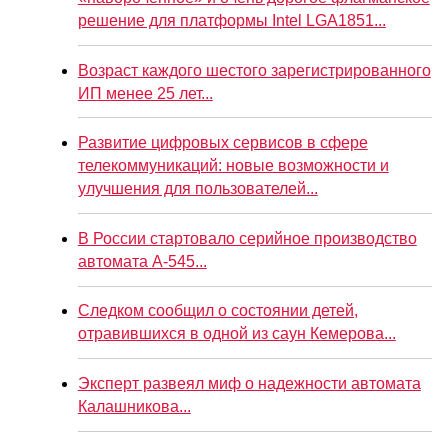
решение для платформы Intel LGA1851...
Возраст каждого шестого зарегистрированного
ИП менее 25 лет...
Развитие цифровых сервисов в сфере
телекоммуникаций: новые возможности и
улучшения для пользователей...
В России стартовало серийное производство
автомата А-545...
Следком сообщил о состоянии детей,
отравившихся в одной из саун Кемерова...
Эксперт развеял миф о надежности автомата
Калашникова...