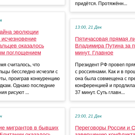
придётся. Протяжённ...
я
13:00, 21 Дек
тайна эволюции
: исчезновение
Пятичасовая прямая л
альцев оказалось
Владимира Путина за п
ым поглощением
минут. Главное
мя считалось, что
Президент РФ провел пр
льцы бесследно исчезли с
с россиянами. Как и в про
ты, проиграв конкуренцию
она была совмещена с пр
дкам. Однако последние
конференцией и продлила
ия рисуют ...
37 минут. Суть главн...
ен
23:00, 21 Дек
ие мигрантов в бывших
Переговоры России и 
 Британии оказалось
завершению конфликта