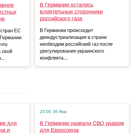
В Германии остались
авное
влиятельные сторонники
естных
российского газа
не
В Германии происходит
 стран ЕС
деиндустриализация и стране
 Германии
необходим российский газ после
 что
урегулирования украинского
 свой
конфликта....
..
23:00, 05 Янв
ие для
В Германии назвали СВО ударом
на и
для Евросоюза