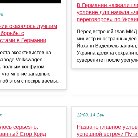
В Германии назвали гл
условие для начала «ч
кт
переговоров» по Украи
чие оказалось лучшим
Перед встречей глав МИД
 борьбы с
министр иностранных дел
истами в Германии
Йоханн Вадефуль заявил,
еста экоактивистов на
Украина должна сохранить
заводе Volkswagen
суверенитет после урегули.
ь полным конфузом.
 что многие западные
об этом с нескрываемы...
к
12:00, 14 Сен
лось серьезно:
Названо главное услов
ванный Егор Крид
успешной встречи Пути