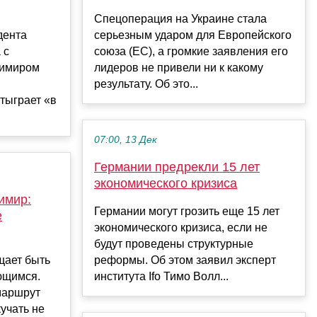
Спецоперация на Украине стала
дента
серьезным ударом для Европейского
 с
союза (ЕС), а громкие заявления его
димиром
лидеров не привели ни к какому
результату. Об это...
отыграет «в
07:00, 13 Дек
Германии предрекли 15 лет
экономического кризиса
имир:
Германии могут грозить еще 15 лет
е
экономического кризиса, если не
будут проведены структурные
щает быть
реформы. Об этом заявил эксперт
ющимся.
института Ifo Тимо Волл...
 маршрут
кучать не