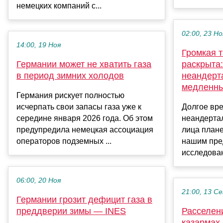
немецких компаний с...
02:00, 23 Но
14:00, 19 Ноя
Громкая 
Германии может не хватить газа
раскрыта
в период зимних холодов
неандерт
медленн
Германия рискует полностью
исчерпать свои запасы газа уже к
Долгое вре
середине января 2026 года. Об этом
неандерта
предупредила немецкая ассоциация
лица плане
операторов подземных ...
нашим пре
исследован
06:00, 20 Ноя
21:00, 13 С
Германии грозит дефицит газа в
преддверии зимы — INES
Расселен
казармах