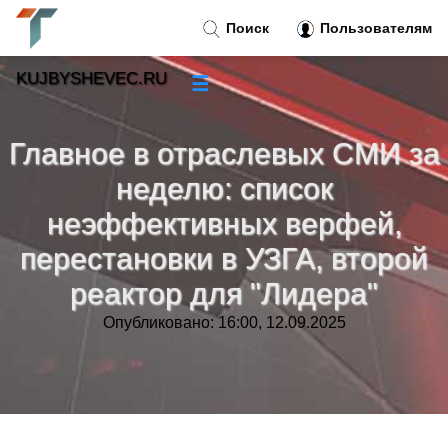
Поиск
Пользователям
KUJBYSHEVEC.RU
☰
Новости
»
Главное в отраслевых СМИ за
Тренды новостей
»
неделю: список
неэффективных верфей,
Рубрики
»
перестановки в УЗГА, второй
Правила
реактор для "Лидера"
»
Опубликовано: 16:00, 12.09.2025
Контакт
»