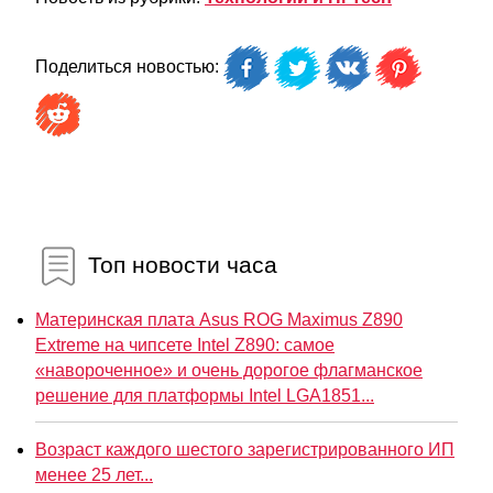
Поделиться новостью:
Топ новости часа
Материнская плата Asus ROG Maximus Z890
Extreme на чипсете Intel Z890: самое
«навороченное» и очень дорогое флагманское
решение для платформы Intel LGA1851...
Возраст каждого шестого зарегистрированного ИП
менее 25 лет...