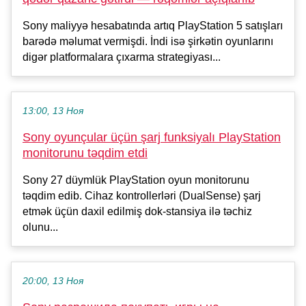
Sony maliyyə hesabatında artıq PlayStation 5 satışları
barədə məlumat vermişdi. İndi isə şirkətin oyunlarını
digər platformalara çıxarma strategiyası...
13:00, 13 Ноя
Sony oyunçular üçün şarj funksiyalı PlayStation
monitorunu təqdim etdi
Sony 27 düymlük PlayStation oyun monitorunu
təqdim edib. Cihaz kontrollerləri (DualSense) şarj
etmək üçün daxil edilmiş dok-stansiya ilə təchiz
olunu...
20:00, 13 Ноя