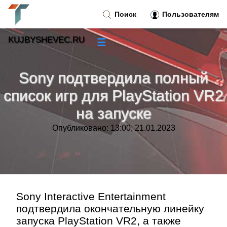
Поиск
Пользователям
KUJBYSHEVEC.RU
☰
Новости
»
Sony подтвердила полный
Тренды новостей
»
список игр для PlayStation VR2
на запуске
Рубрики
»
Опубликовано: 13:00, 21.01.2023
Правила
»
Контакт
»
Sony Interactive Entertainment
подтвердила окончательную линейку
запуска PlayStation VR2, а также