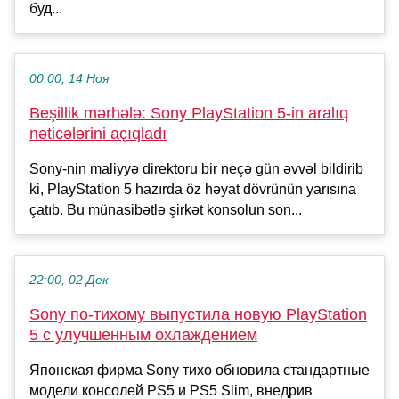
буд...
00:00, 14 Ноя
Beşillik mərhələ: Sony PlayStation 5-in aralıq
nəticələrini açıqladı
Sony-nin maliyyə direktoru bir neçə gün əvvəl bildirib
ki, PlayStation 5 hazırda öz həyat dövrünün yarısına
çatıb. Bu münasibətlə şirkət konsolun son...
22:00, 02 Дек
Sony по-тихому выпустила новую PlayStation
5 с улучшенным охлаждением
Японская фирма Sony тихо обновила стандартные
модели консолей PS5 и PS5 Slim, внедрив