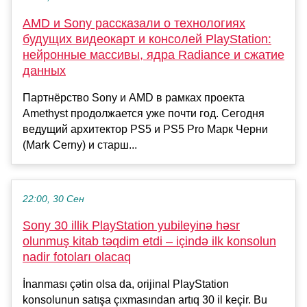
AMD и Sony рассказали о технологиях
будущих видеокарт и консолей PlayStation:
нейронные массивы, ядра Radiance и сжатие
данных
Партнёрство Sony и AMD в рамках проекта
Amethyst продолжается уже почти год. Сегодня
ведущий архитектор PS5 и PS5 Pro Марк Черни
(Mark Cerny) и старш...
22:00, 30 Сен
Sony 30 illik PlayStation yubileyinə həsr
olunmuş kitab təqdim etdi – içində ilk konsolun
nadir fotoları olacaq
İnanması çətin olsa da, orijinal PlayStation
konsolunun satışa çıxmasından artıq 30 il keçir. Bu