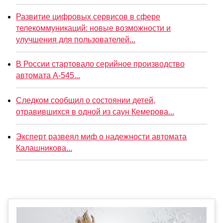
Развитие цифровых сервисов в сфере
телекоммуникаций: новые возможности и
улучшения для пользователей...
В России стартовало серийное производство
автомата А-545...
Следком сообщил о состоянии детей,
отравившихся в одной из саун Кемерова...
Эксперт развеял миф о надежности автомата
Калашникова...