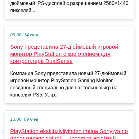
дюймовый IPS-дисплей с разрешением 2560×1440
пикселей...
09:00, 14 Ноя
Sony представила 27-дюймовый игровой
монитор PlayStation с креплением для
контроллера DualSense
Компания Sony представила новый 27-дюймовый
игровой монитор PlayStation Gaming Monitor,
созданный специально для настольных игр на
консолях PS5. Устр...
13:00, 09 Фев
PlayStation eksklüzivliyindən imtina Sony-yə nə
qədər qazanc gətirdi — rəqəmlər açıqlanıb