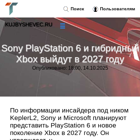
Поиск
Пользователям
KUJBYSHEVEC.RU
☰
Новости
»
Sony PlayStation 6 и гибридный
Тренды новостей
»
Xbox выйдут в 2027 году
Опубликовано: 18:00, 14.10.2025
Рубрики
»
Правила
»
Контакт
»
По информации инсайдера под ником
KeplerL2, Sony и Microsoft планируют
представить PlayStation 6 и новое
поколение Xbox в 2027 году. Он