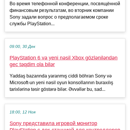
Во время телефонной конференции, посвящённой
финансовым результатам, во вторник компании
Sony задали вопрос о предполагаемом сроке
службы PlayStation...
09:00, 30 Дек
PlayStation 6 və yeni nəsil Xbox gözləniləndən
gec təqdim ola bilər
Yaddaş bazarında yaranmış ciddi böhran Sony və
Microsoft-un yeni nəsil oyun konsollarının buraxılış
tarixlərinə təsir göstərə bilər. Əvvəllər bu, sad...
18:00, 12 Ноя
Sony представила игровой монитор
PlayStation с док-станцией для контроллеров