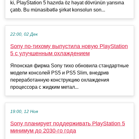
ki, PlayStation 5 hazırda öz həyat dövrünün yarısına
çatıb. Bu münasibətlə şirkət konsolun son...
22:00, 02 Дек
Sony по-тихому выпустила новую PlayStation
5 с улучшенным охлаждением
Японская фирма Sony тихо обновила стандартные
модели консолей PS5 и PS5 Slim, внедрив
переработанную конструкцию охлаждения
процессора с жидким метал...
19:00, 12 Ноя
Sony планирует поддерживать PlayStation 5
минимум до 2030-го года