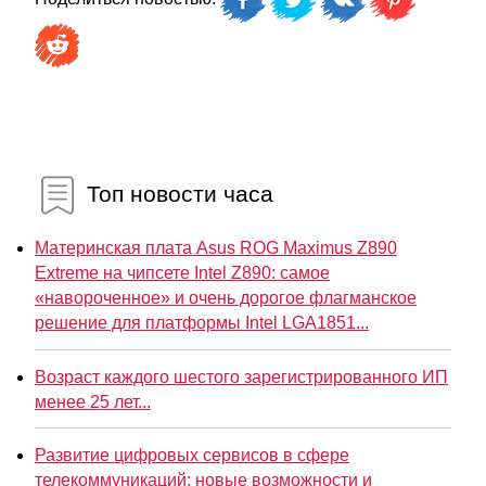
Топ новости часа
Материнская плата Asus ROG Maximus Z890
Extreme на чипсете Intel Z890: самое
«навороченное» и очень дорогое флагманское
решение для платформы Intel LGA1851...
Возраст каждого шестого зарегистрированного ИП
менее 25 лет...
Развитие цифровых сервисов в сфере
телекоммуникаций: новые возможности и