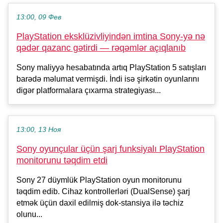
13:00, 09 Фев
PlayStation eksklüzivliyindən imtina Sony-yə nə
qədər qazanc gətirdi — rəqəmlər açıqlanıb
Sony maliyyə hesabatında artıq PlayStation 5 satışları
barədə məlumat vermişdi. İndi isə şirkətin oyunlarını
digər platformalara çıxarma strategiyası...
13:00, 13 Ноя
Sony oyunçular üçün şarj funksiyalı PlayStation
monitorunu təqdim etdi
Sony 27 düymlük PlayStation oyun monitorunu
təqdim edib. Cihaz kontrollerləri (DualSense) şarj
etmək üçün daxil edilmiş dok-stansiya ilə təchiz
olunu...