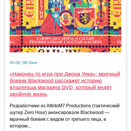
05:00, 08 Окт
«Наконец-то игра про Джона Уика»: мрачный
боевик Blackwood расскажет историю
владельца магазина DVD, который ведёт
двойную жизнь
Разработчики из AttritoM7 Productions (тактический
шутер Zero Hour) анонсировали Blackwood —
мрачный боевик с видом от третьего лица, в
котором...