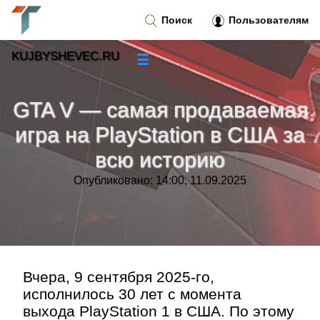
Поиск
Пользователям
KUJBYSHEVEC.RU
☰
Новости
»
GTA V — самая продаваемая
Тренды новостей
»
игра на PlayStation в США за
всю историю
Рубрики
»
Опубликовано: 14:00, 11.09.2025
Правила
»
Контакт
»
Вчера, 9 сентября 2025-го,
исполнилось 30 лет с момента
выхода PlayStation 1 в США. По этому