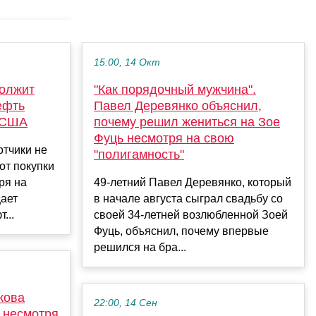
15:00, 14 Окт
должит
"Как порядочный мужчина".
ефть
Павел Деревянко объяснил,
 США
почему решил жениться на Зое
Фуць несмотря на свою
тчики не
"полигамность"
от покупки
ря на
49-летний Павел Деревянко, который
ает
в начале августа сыграл свадьбу со
...
своей 34-летней возлюбленной Зоей
Фуць, объяснил, почему впервые
решился на бра...
кова
22:00, 14 Сен
, несмотря