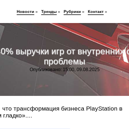
Новости
»
Тренды
»
Рубрики
»
Контакт
»
% выручки игр от внутренних с
проблемы
Опубликовано: 15:00, 09.08.2025
 что трансформация бизнеса PlayStation в
гладко»....