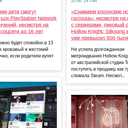
22:00, 14 Сен
я
«Снимаем клоунские н
ии дети смогут
господа»: несмотря на
ься PlayStation Network
с серверами, пиковый 
ичений, несмотря на
Hollow Knight: Silksong
 соцсети до 16 лет
уже превысил 500 тыся
жно будет спокойно в 13
Не успела долгожданная
 в кровавый и жестокий
метроидвания Hollow Knigh
чно, если родители купят
от австралийской студии 
поступить в продажу, как т
сломала Steam. Несмот...