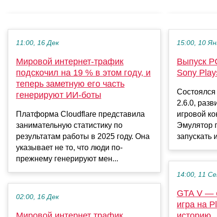
11:00, 16 Дек
15:00, 10 Ян
Мировой интернет-трафик
Выпуск P
подскочил на 19 % в этом году, и
Sony Plays
теперь заметную его часть
Состоялся
генерируют ИИ-боты
2.6.0, раз
Платформа Cloudflare представила
игровой ко
занимательную статистику по
Эмулятор 
результатам работы в 2025 году. Она
запускать 
указывает не то, что люди по-
прежнему генерируют мен...
14:00, 11 С
GTA V — 
02:00, 16 Дек
игра на P
Мировой интернет трафик
историю