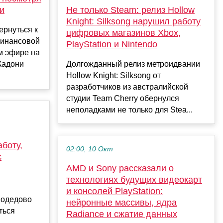
и
Не только Steam: релиз Hollow
Knight: Silksong нарушил работу
ернуться к
цифровых магазинов Xbox,
финансовой
PlayStation и Nintendo
м эфире на
Кадони
Долгожданный релиз метроидвании
Hollow Knight: Silksong от
разработчиков из австралийской
студии Team Cherry обернулся
неполадками не только для Stea...
боту,
02:00, 10 Окт
с
AMD и Sony рассказали о
технологиях будущих видеокарт
и консолей PlayStation:
модедово
нейронные массивы, ядра
ться
Radiance и сжатие данных