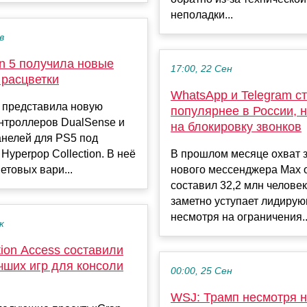
неполадки...
в
on 5 получила новые
17:00, 22 Сен
 расцветки
WhatsApp и Telegram с
n представила новую
популярнее в России, 
нтроллеров DualSense и
на блокировку звонков
анелей для PS5 под
Hyperpop Collection. В неё
В прошлом месяце охват 
етовых вари...
нового мессенджера Max 
составил 32,2 млн человек
заметно уступает лидирую
несмотря на ограничения..
к
tion Access составили
чших игр для консоли
00:00, 25 Сен
WSJ: Трамп несмотря н