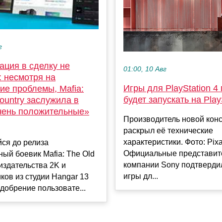
г
ация в сделку не
01:00, 10 Авг
: несмотря на
Игры для PlayStation 4
ие проблемы, Mafia:
будет запускать на Play
ountry заслужила в
чень положительные»
Производитель новой кон
раскрыл её технические
характеристики. Фото: Pix
ся до релиза
Официальные представит
ый боевик Mafia: The Old
компании Sony подтвердил
 издательства 2K и
игры дл...
ков из студии Hangar 13
добрение пользовате...