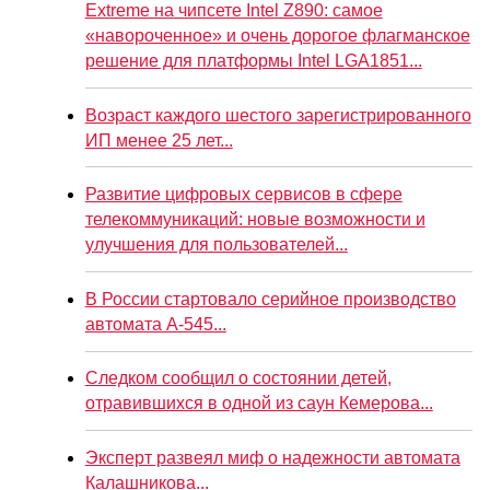
Extreme на чипсете Intel Z890: самое
«навороченное» и очень дорогое флагманское
решение для платформы Intel LGA1851...
Возраст каждого шестого зарегистрированного
ИП менее 25 лет...
Развитие цифровых сервисов в сфере
телекоммуникаций: новые возможности и
улучшения для пользователей...
В России стартовало серийное производство
автомата А-545...
Следком сообщил о состоянии детей,
отравившихся в одной из саун Кемерова...
Эксперт развеял миф о надежности автомата
Калашникова...