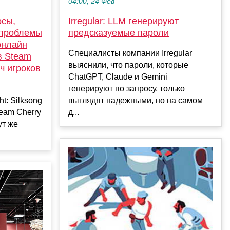
04:00, 24 Фев
осы,
Irregular: LLM генерируют
 проблемы
предсказуемые пароли
онлайн
Специалисты компании Irregular
 в Steam
выяснили, что пароли, которые
ч игроков
ChatGPT, Claude и Gemini
генерируют по запросу, только
t: Silksong
выглядят надежными, но на самом
Team Cherry
д...
ут же