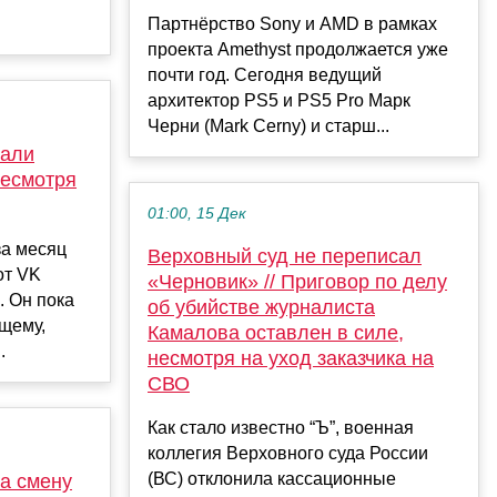
Партнёрство Sony и AMD в рамках
проекта Amethyst продолжается уже
почти год. Сегодня ведущий
архитектор PS5 и PS5 Pro Марк
Черни (Mark Cerny) и старш...
тали
несмотря
01:00, 15 Дек
за месяц
Верховный суд не переписал
от VK
«Черновик» // Приговор по делу
. Он пока
об убийстве журналиста
щему,
Камалова оставлен в силе,
.
несмотря на уход заказчика на
СВО
Как стало известно “Ъ”, военная
коллегия Верховного суда России
(ВС) отклонила кассационные
а смену