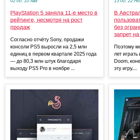
02:00, 10 Авг
13:00, 22 Но
PlayStation 5 заняла 11-е место в
В Австрал
рейтинге, несмотря на рост
пользоват
продаж
без огран
запрет на
Согласно отчёту Sony, продажи
консоли PS5 выросли на 2,5 млн
Поэтому мо
единиц в первом квартале 2025 года
лет играть
— до 80,3 млн штук благодаря
Doom, коне
выходу PS5 Pro в ноябре ...
эту игру....