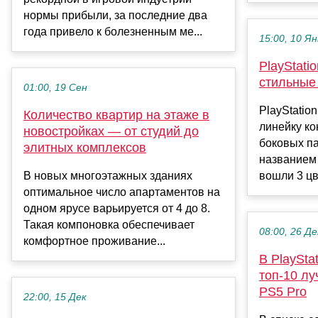
нормы прибыли, за последние два
года привело к болезненным ме...
15:00, 10 Ян
PlayStati
стильные
01:00, 19 Сен
PlayStatio
Количество квартир на этаже в
линейку ко
новостройках — от студий до
боковых п
элитных комплексов
названием 
В новых многоэтажных зданиях
вошли 3 цв
оптимальное число апартаментов на
одном ярусе варьируется от 4 до 8.
Такая компоновка обеспечивает
08:00, 26 Де
комфортное проживание...
В PlaySta
топ-10 лу
PS5 Pro
22:00, 15 Дек