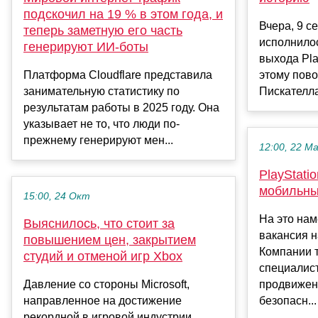
подскочил на 19 % в этом года, и
Вчера, 9 с
теперь заметную его часть
исполнилос
генерируют ИИ-боты
выхода Pla
Платформа Cloudflare представила
этому пово
занимательную статистику по
Пискателла 
результатам работы в 2025 году. Она
указывает не то, что люди по-
прежнему генерируют мен...
12:00, 22 М
PlayStati
мобильны
15:00, 24 Окт
На это на
Выяснилось, что стоит за
вакансия н
повышением цен, закрытием
Компании 
студий и отменой игр Xbox
специалист
Давление со стороны Microsoft,
продвижен
направленное на достижение
безопасн...
рекордной в игровой индустрии