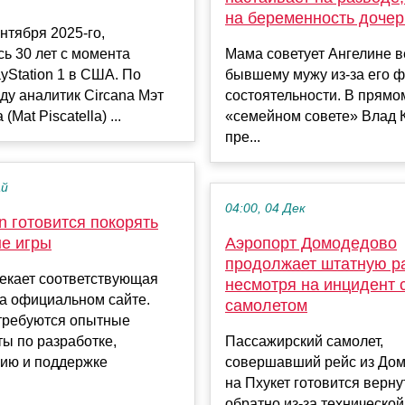
на беременность дочер
ентября 2025-го,
ь 30 лет с момента
Мама советует Ангелине в
yStation 1 в США. По
бывшему мужу из-за его 
ду аналитик Circana Мэт
состоятельности. В прямо
(Mat Piscatella) ...
«семейном совете» Влад 
пре...
ай
04:00, 04 Дек
on готовится покорять
е игры
Аэропорт Домодедово
продолжает штатную ра
мекает соответствующая
несмотря на инцидент 
а официальном сайте.
самолетом
требуются опытные
ы по разработке,
Пассажирский самолет,
ию и поддержке
совершавший рейс из До
на Пхукет готовится верну
обратно из-за технической