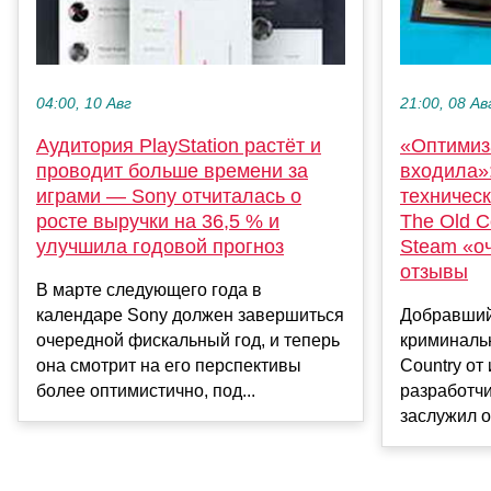
04:00, 10 Авг
21:00, 08 Ав
Аудитория PlayStation растёт и
«Оптимиз
проводит больше времени за
входила»
играми — Sony отчиталась о
техническ
росте выручки на 36,5 % и
The Old C
улучшила годовой прогноз
Steam «о
отзывы
В марте следующего года в
календаре Sony должен завершиться
Добравший
очередной фискальный год, и теперь
криминальн
она смотрит на его перспективы
Country от
более оптимистично, под...
разработчи
заслужил о