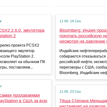
в
11:00, 19 Сен
CSX2 2.6.0, эмулятора
Bloomberg: Индия про
tation 2
покупать российскую н
несмотря на давление
 релиз проекта PCSX2
вивающего эмулятор
Индийские нефтеперерабо
нсоли PlayStation 2.
собираются отказываться 
позволяет на обычном ПК
российской нефти, несмот
игры, поставляем...
переговоры с США, сообщ
Bloomberg. Индийские нефт
ен
11:00, 23 Сен
самая продаваемая
layStation в США за всю
Тёща Степана Меньщи
настаивает на разводе