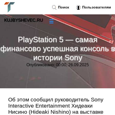
Поиск
Пользователям
KUJBYSHEVEC.RU
☰
Новости
»
PlayStation 5 — самая
Тренды новостей
»
финансово успешная консоль в
истории Sony
Рубрики
»
Опубликовано: 00:00, 26.09.2025
Правила
»
Контакт
»
Об этом сообщил руководитель Sony
Interactive Entertainment Хидеаки
Нисино (Hideaki Nishino) на выставке