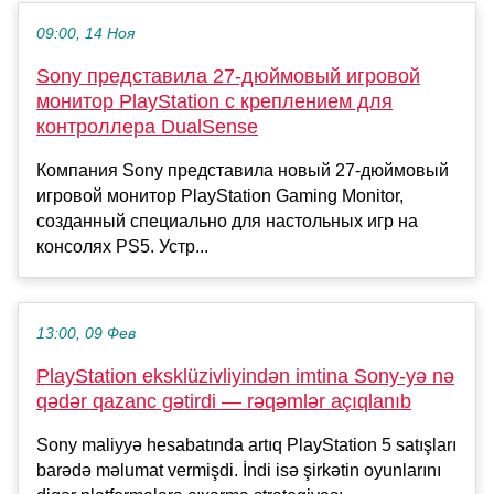
09:00, 14 Ноя
Sony представила 27-дюймовый игровой
монитор PlayStation с креплением для
контроллера DualSense
Компания Sony представила новый 27-дюймовый
игровой монитор PlayStation Gaming Monitor,
созданный специально для настольных игр на
консолях PS5. Устр...
13:00, 09 Фев
PlayStation eksklüzivliyindən imtina Sony-yə nə
qədər qazanc gətirdi — rəqəmlər açıqlanıb
Sony maliyyə hesabatında artıq PlayStation 5 satışları
barədə məlumat vermişdi. İndi isə şirkətin oyunlarını