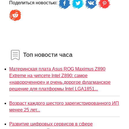
Поделиться новостью:
Топ новости часа
Материнская плата Asus ROG Maximus Z890
Extreme на чипсете Intel Z890: самое
«навороченное» и очень дорогое флагманское
решение для платформы Intel LGA1851...
Возраст каждого шестого зарегистрированного ИП
менее 25 лет...
Развитие цифровых сервисов в сфере