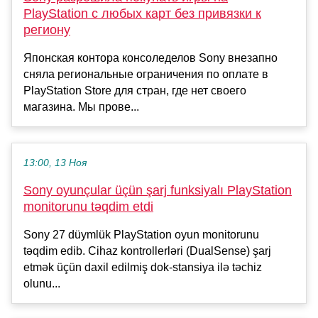
PlayStation с любых карт без привязки к
региону
Японская контора консоледелов Sony внезапно
сняла региональные ограничения по оплате в
PlayStation Store для стран, где нет своего
магазина. Мы прове...
13:00, 13 Ноя
Sony oyunçular üçün şarj funksiyalı PlayStation
monitorunu təqdim etdi
Sony 27 düymlük PlayStation oyun monitorunu
təqdim edib. Cihaz kontrollerləri (DualSense) şarj
etmək üçün daxil edilmiş dok-stansiya ilə təchiz
olunu...