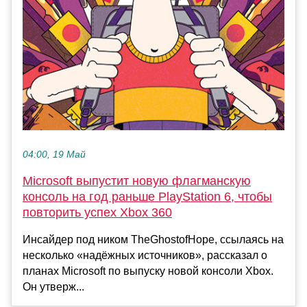
04:00, 19 Май
Microsoft выпустит новую флагманскую
консоль на год раньше PlayStation 6, чтобы
повторить успех Xbox 360
Инсайдер под ником TheGhostofHope, ссылаясь на
несколько «надёжных источников», рассказал о
планах Microsoft по выпуску новой консоли Xbox.
Он утверж...