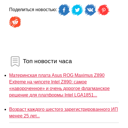
Поделиться новостью:
Топ новости часа
Материнская плата Asus ROG Maximus Z890
Extreme на чипсете Intel Z890: самое
«навороченное» и очень дорогое флагманское
решение для платформы Intel LGA1851...
Возраст каждого шестого зарегистрированного ИП
менее 25 лет...