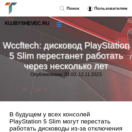
Поиск
Пользователям
KUJBYSHEVEC.RU
☰
Новости
»
Wccftech: дисковод PlayStation
Тренды новостей
»
5 Slim перестанет работать
через несколько лет
Рубрики
»
Опубликовано: 03:00, 12.11.2023
Правила
»
Контакт
»
В будущем у всех консолей
PlayStation 5 Slim могут перестать
работать дисководы из-за отключения