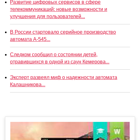
Развитие цифровых сервисов в сфере
телекоммуникаций: новые возможности и
улучшения для пользователей...
В России стартовало серийное производство
автомата А-545...
Следком сообщил о состоянии детей,
отравившихся в одной из саун Кемерова...
Эксперт развеял миф о надежности автомата
Калашникова...