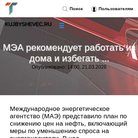
Поиск
Пользователям
KUJBYSHEVEC.RU
☰
Новости
»
МЭА рекомендует работать из
Тренды новостей
»
дома и избегать ...
Опубликовано: 14:00, 21.03.2026
Рубрики
»
Правила
»
Контакт
»
Международное энергетическое
агентство (МАЭ) представило план по
снижению цен на нефть, включающий
меры по уменьшению спроса на