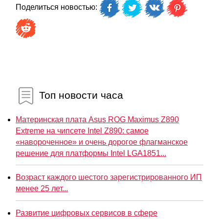
Поделиться новостью:
Топ новости часа
Материнская плата Asus ROG Maximus Z890
Extreme на чипсете Intel Z890: самое
«навороченное» и очень дорогое флагманское
решение для платформы Intel LGA1851...
Возраст каждого шестого зарегистрированного ИП
менее 25 лет...
Развитие цифровых сервисов в сфере