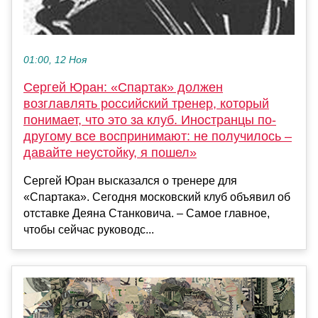
01:00, 12 Ноя
Сергей Юран: «Спартак» должен
возглавлять российский тренер, который
понимает, что это за клуб. Иностранцы по-
другому все воспринимают: не получилось –
давайте неустойку, я пошел»
Сергей Юран высказался о тренере для
«Спартака». Сегодня московский клуб объявил об
отставке Деяна Станковича. – Самое главное,
чтобы сейчас руководс...