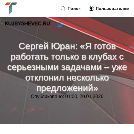
Поиск
Пользователям
KUJBYSHEVEC.RU
☰
Новости
»
Сергей Юран: «Я готов
Тренды новостей
»
работать только в клубах с
серьезными задачами – уже
Рубрики
»
отклонил несколько
Правила
»
предложений»
Опубликовано: 01:00, 20.01.2026
Контакт
»