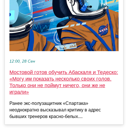
12:00, 28 Сен
Мостовой готов обучить Абаскаля и Тедеско:
«Могу им показать несколько своих голов.
Только они не поймут ничего, они же не
играли»
Ранее экс-полузащитник «Спартака»
неоднократно высказывал критику в адрес
бывших тренеров красно-белых....