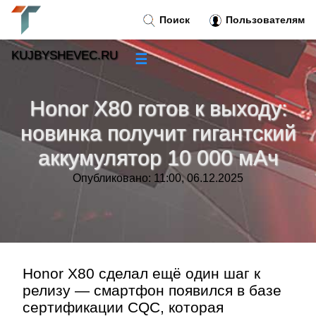
Поиск
Пользователям
KUJBYSHEVEC.RU
☰
Новости
»
Honor X80 готов к выходу:
Тренды новостей
»
новинка получит гигантский
аккумулятор 10 000 мАч
Рубрики
»
Опубликовано: 11:00, 06.12.2025
Правила
»
Контакт
»
Honor X80 сделал ещё один шаг к
релизу — смартфон появился в базе
сертификации CQC, которая