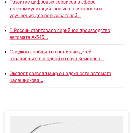
Развитие цифровых сервисов в сфере
телекоммуникаций: новые возможности и
улучшения для пользователей...
В России стартовало серийное производство
автомата А-545...
Следком сообщил о состоянии детей,
отравившихся в одной из саун Кемерова...
Эксперт развеял миф о надежности автомата
Калашникова...