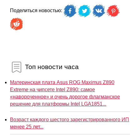
Поделиться новостью:
Топ новости часа
Материнская плата Asus ROG Maximus Z890
Extreme на чипсете Intel Z890: самое
«навороченное» и очень дорогое флагманское
решение для платформы Intel LGA1851...
Возраст каждого шестого зарегистрированного ИП
менее 25 лет...