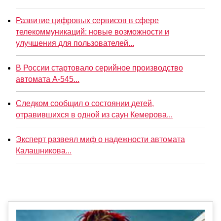
Развитие цифровых сервисов в сфере
телекоммуникаций: новые возможности и
улучшения для пользователей...
В России стартовало серийное производство
автомата А-545...
Следком сообщил о состоянии детей,
отравившихся в одной из саун Кемерова...
Эксперт развеял миф о надежности автомата
Калашникова...