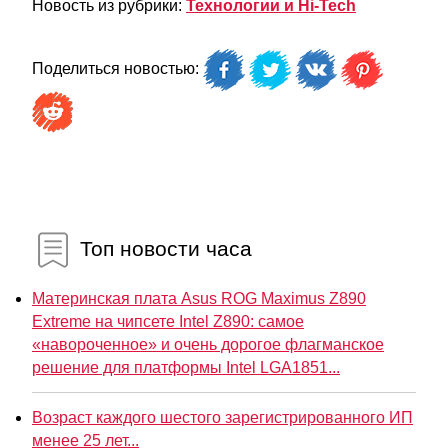
Новость из рубрики:
Технологии и Hi-Tech
Поделиться новостью:
Топ новости часа
Материнская плата Asus ROG Maximus Z890
Extreme на чипсете Intel Z890: самое
«навороченное» и очень дорогое флагманское
решение для платформы Intel LGA1851...
Возраст каждого шестого зарегистрированного ИП
менее 25 лет...