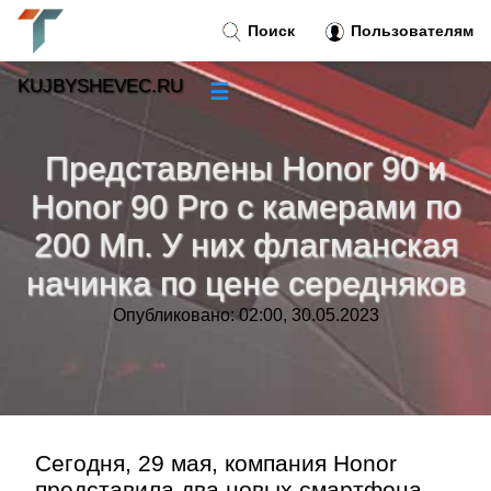
Поиск
Пользователям
KUJBYSHEVEC.RU
☰
Новости
»
Представлены Honor 90 и
Тренды новостей
»
Honor 90 Pro с камерами по
200 Мп. У них флагманская
Рубрики
»
начинка по цене середняков
Правила
»
Опубликовано: 02:00, 30.05.2023
Контакт
»
Сегодня, 29 мая, компания Honor
представила два новых смартфона —