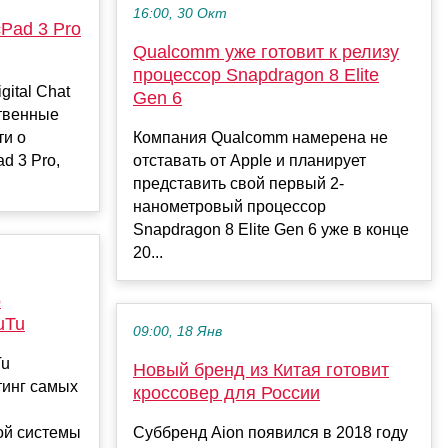
16:00, 30 Окт
Pad 3 Pro
Qualcomm уже готовит к релизу
процессор Snapdragon 8 Elite
ital Chat
Gen 6
ственные
ти о
Компания Qualcomm намерена не
 3 Pro,
отставать от Apple и планирует
представить свой первый 2-
нанометровый процессор
Snapdragon 8 Elite Gen 6 уже в конце
20...
o
uTu
09:00, 18 Янв
Tu
Новый бренд из Китая готовит
тинг самых
кроссовер для России
ой системы
Суббренд Aion появился в 2018 году