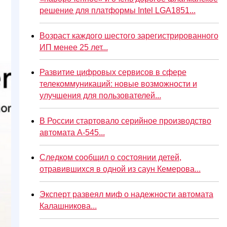
решение для платформы Intel LGA1851...
Возраст каждого шестого зарегистрированного
ИП менее 25 лет...
Развитие цифровых сервисов в сфере
телекоммуникаций: новые возможности и
улучшения для пользователей...
В России стартовало серийное производство
автомата А-545...
Следком сообщил о состоянии детей,
отравившихся в одной из саун Кемерова...
Эксперт развеял миф о надежности автомата
Калашникова...