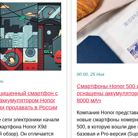
00:00, 25 Ноя
кт
Смартфоны Honor 500 и
щищенный смартфон с
оснащены аккумулятор
аккумулятором Honor
8000 мАч
ли продавать в России
Компания Honor представ
 сети электроники начали
новые смартфоны номерн
мартфона Honor X9d
500, в которую вошли две
 обзор). Он отличается
базовая и Pro-версия (Sup