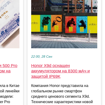
22:00, 28 Сен
 500 Pro
Honor X9d оснащен
ом на
аккумулятором на 8300 мАч и
защитой IP69K
ила в Китае
Компания Honor представила на
ой линейки
глобальном рынке смартфон
 модели:
среднего ценового сегмента X9d.
er Pro
Технические характеристики новой