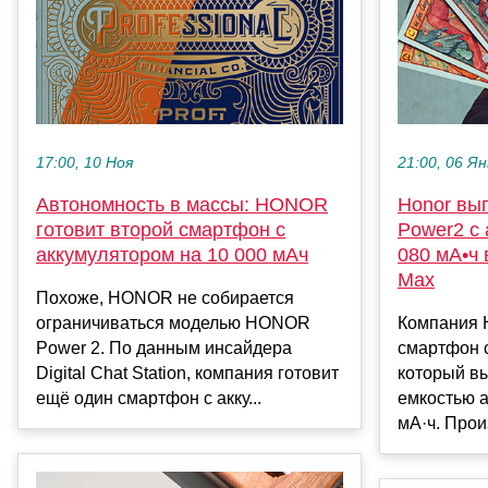
17:00, 10 Ноя
21:00, 06 Ян
Автономность в массы: HONOR
Honor вы
готовит второй смартфон с
Power2 с 
аккумулятором на 10 000 мАч
080 мА•ч 
Max
Похоже, HONOR не собирается
ограничиваться моделью HONOR
Компания H
Power 2. По данным инсайдера
смартфон 
Digital Chat Station, компания готовит
который в
ещё один смартфон с акку...
емкостью а
мА·ч. Прои