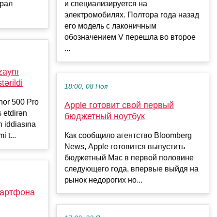
брал
и специализируется на
электромобилях. Полтора года назад
его модель с лаконичным
обозначением V перешла во второе
...
zaynı
tərildi
18:00, 08 Ноя
nor 500 Pro
Apple готовит свой первый
s etdirən
бюджетный ноутбук
n iddiasına
 t...
Как сообщило агентство Bloomberg
News, Apple готовится выпустить
бюджетный Mac в первой половине
следующего года, впервые выйдя на
рынок недорогих но...
мартфона