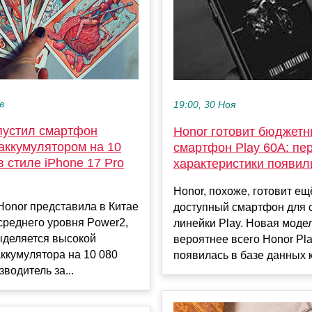
в
19:00, 30 Ноя
пустил смартфон
Honor готовит бюджет
аккумулятором на 10
смартфон Play 60A: пе
в стиле iPhone 17 Pro
характеристики появили
Honor, похоже, готовит ещ
onor представила в Китае
доступный смартфон для 
среднего уровня Power2,
линейки Play. Новая моде
ыделяется высокой
вероятнее всего Honor Pl
ккумулятора на 10 080
появилась в базе данных к
зводитель за...