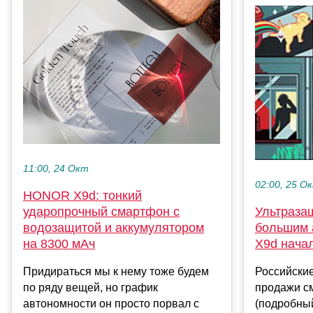
11:00, 24 Окт
02:00, 25 О
HONOR X9d: тонкий
ударопрочный смартфон с
Ультраза
водозащитой и аккумулятором
большим 
на 8300 мАч
X9d нача
Придираться мы к нему тоже будем
Российские
по ряду вещей, но график
продажи с
автономности он просто порвал с
(подробный