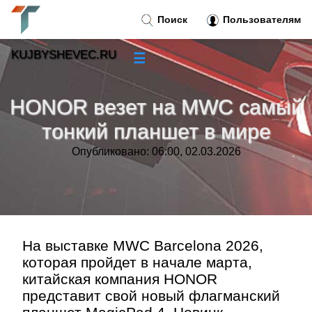
Поиск
Пользователям
KUJBYSHEVEC.RU
☰
Новости
»
HONOR везет на MWC самый
Тренды новостей
»
тонкий планшет в мире
Опубликовано: 06:00, 02.03.2026
Рубрики
»
Правила
»
Контакт
»
На выставке MWC Barcelona 2026,
которая пройдет в начале марта,
китайская компания HONOR
представит свой новый флагманский