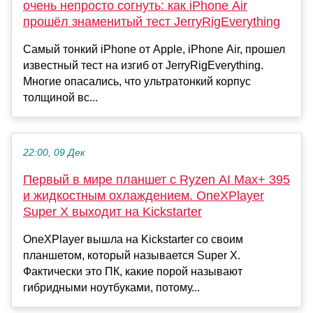
очень непросто согнуть: как iPhone Air
прошёл знаменитый тест JerryRigEverything
Самый тонкий iPhone от Apple, iPhone Air, прошел
известный тест на изгиб от JerryRigEverything.
Многие опасались, что ультратонкий корпус
толщиной вс...
22:00, 09 Дек
Первый в мире планшет с Ryzen AI Max+ 395
и жидкостным охлаждением. OneXPlayer
Super X выходит на Kickstarter
OneXPlayer вышла на Kickstarter со своим
планшетом, который называется Super X.
Фактически это ПК, какие порой называют
гибридными ноутбуками, потому...