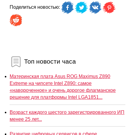
Поделиться новостью:
Топ новости часа
Материнская плата Asus ROG Maximus Z890
Extreme на чипсете Intel Z890: самое
«навороченное» и очень дорогое флагманское
решение для платформы Intel LGA1851...
Возраст каждого шестого зарегистрированного ИП
менее 25 лет...
Развитие цифровых сервисов в сфере