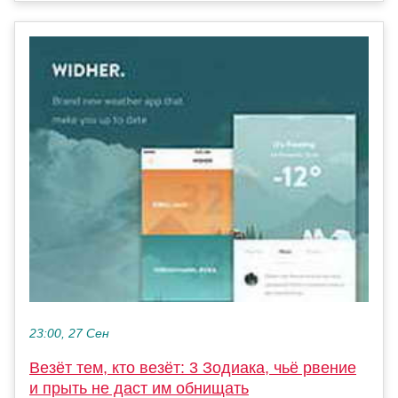
23:00, 27 Сен
Везёт тем, кто везёт: 3 Зодиака, чьё рвение
и прыть не даст им обнищать