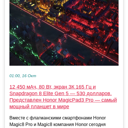
01:00, 16 Окт
12 450 мАч, 80 Вт, экран 3К 165 Гц и
Snapdragon 8 Elite Gen 5 — 530 долларов.
Представлен Honor MagicPad3 Pro — самый
мощный планшет в мире
Вместе с флагманскими смартфонами Honor
Magic8 Pro и Magic8 компания Honor сегодня