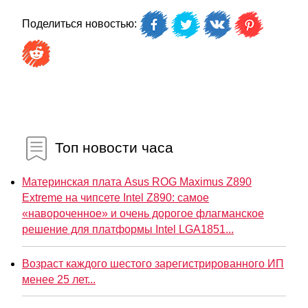
Поделиться новостью:
Топ новости часа
Материнская плата Asus ROG Maximus Z890
Extreme на чипсете Intel Z890: самое
«навороченное» и очень дорогое флагманское
решение для платформы Intel LGA1851...
Возраст каждого шестого зарегистрированного ИП
менее 25 лет...