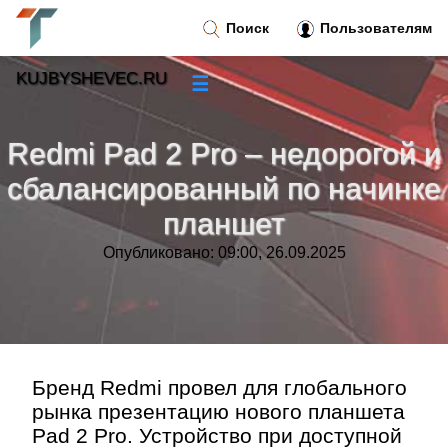
Поиск
Пользователям
KUJBYSHEVEC.RU
☰
Новости
»
Redmi Pad 2 Pro – недорогой и
Тренды новостей
»
сбалансированный по начинке
планшет
Рубрики
»
Опубликовано: 09:00, 26.09.2025
Правила
»
Контакт
»
Бренд Redmi провел для глобального
рынка презентацию нового планшета
Pad 2 Pro. Устройство при доступной