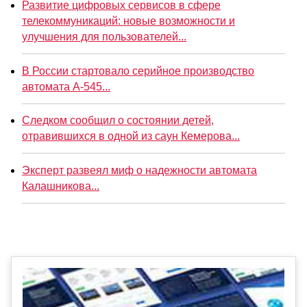
Развитие цифровых сервисов в сфере
телекоммуникаций: новые возможности и
улучшения для пользователей...
В России стартовало серийное производство
автомата А-545...
Следком сообщил о состоянии детей,
отравившихся в одной из саун Кемерова...
Эксперт развеял миф о надежности автомата
Калашникова...