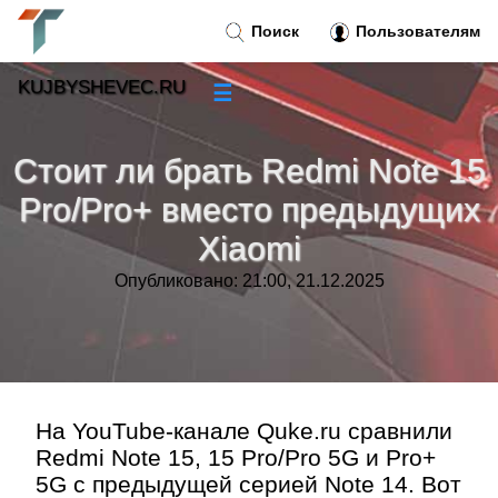
Поиск
Пользователям
KUJBYSHEVEC.RU
☰
Новости
»
Стоит ли брать Redmi Note 15
Тренды новостей
»
Pro/Pro+ вместо предыдущих
Xiaomi
Рубрики
»
Опубликовано: 21:00, 21.12.2025
Правила
»
Контакт
»
На YouTube-канале Quke.ru сравнили
Redmi Note 15, 15 Pro/Pro 5G и Pro+
5G с предыдущей серией Note 14. Вот