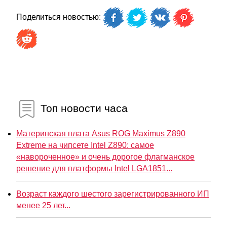
Поделиться новостью:
Топ новости часа
Материнская плата Asus ROG Maximus Z890
Extreme на чипсете Intel Z890: самое
«навороченное» и очень дорогое флагманское
решение для платформы Intel LGA1851...
Возраст каждого шестого зарегистрированного ИП
менее 25 лет...