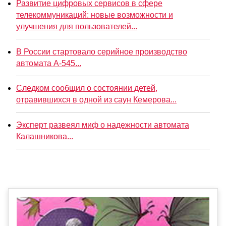
Развитие цифровых сервисов в сфере
телекоммуникаций: новые возможности и
улучшения для пользователей...
В России стартовало серийное производство
автомата А-545...
Следком сообщил о состоянии детей,
отравившихся в одной из саун Кемерова...
Эксперт развеял миф о надежности автомата
Калашникова...