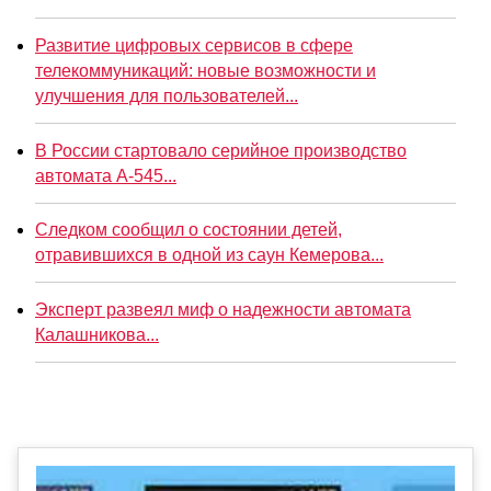
Развитие цифровых сервисов в сфере
телекоммуникаций: новые возможности и
улучшения для пользователей...
В России стартовало серийное производство
автомата А-545...
Следком сообщил о состоянии детей,
отравившихся в одной из саун Кемерова...
Эксперт развеял миф о надежности автомата
Калашникова...