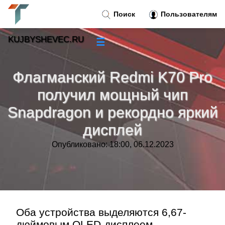
Поиск
Пользователям
KUJBYSHEVEC.RU
☰
Новости
»
Флагманский Redmi K70 Pro
Тренды новостей
»
получил мощный чип
Snapdragon и рекордно яркий
Рубрики
»
дисплей
Правила
»
Опубликовано: 18:00, 06.12.2023
Контакт
»
Оба устройства выделяются 6,67-
дюймовым OLED-дисплеем,