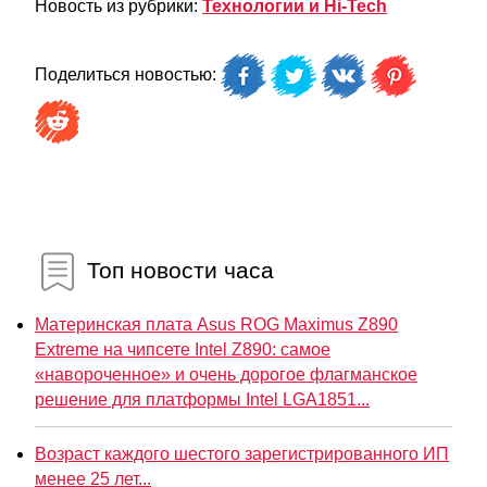
Новость из рубрики:
Технологии и Hi-Tech
Поделиться новостью:
Топ новости часа
Материнская плата Asus ROG Maximus Z890
Extreme на чипсете Intel Z890: самое
«навороченное» и очень дорогое флагманское
решение для платформы Intel LGA1851...
Возраст каждого шестого зарегистрированного ИП
менее 25 лет...