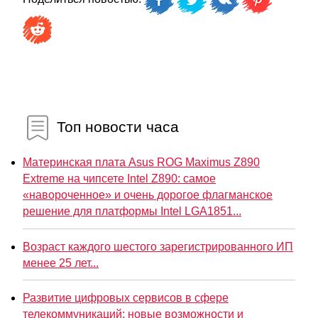
Топ новости часа
Материнская плата Asus ROG Maximus Z890
Extreme на чипсете Intel Z890: самое
«навороченное» и очень дорогое флагманское
решение для платформы Intel LGA1851...
Возраст каждого шестого зарегистрированного ИП
менее 25 лет...
Развитие цифровых сервисов в сфере
телекоммуникаций: новые возможности и