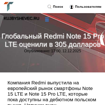
Поиск
Пользователям
KUJBYSHEVEC.RU
☰
Новости
»
Глобальный Redmi Note 15 Pro
Тренды новостей
»
LTE оценили в 305 долларов
Опубликовано: 17:00, 12.12.2025
Рубрики
»
Правила
»
Контакт
»
Компания Redmi выпустила на
европейский рынок смартфоны Note
15 LTE и Note 15 Pro LTE, которые
пока доступны на дебютном польском