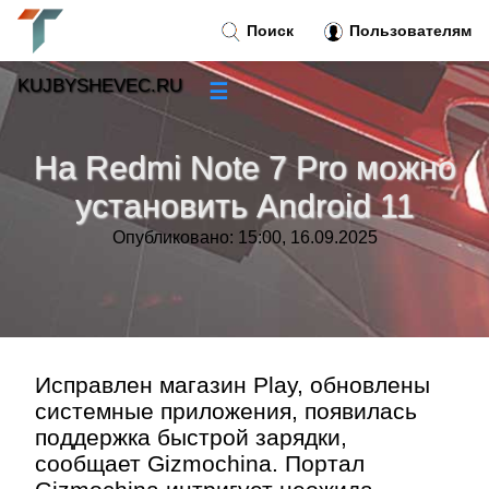
Поиск
Пользователям
KUJBYSHEVEC.RU
☰
Новости
»
На Redmi Note 7 Pro можно
Тренды новостей
»
установить Android 11
Опубликовано: 15:00, 16.09.2025
Рубрики
»
Правила
»
Контакт
»
Исправлен магазин Play, обновлены
системные приложения, появилась
поддержка быстрой зарядки,
сообщает Gizmochina. Портал