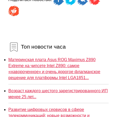
Топ новости часа
Материнская плата Asus ROG Maximus Z890
Extreme на чипсете Intel Z890: самое
«навороченное» и очень дорогое флагманское
решение для платформы Intel LGA1851...
Возраст каждого шестого зарегистрированного ИП
менее 25 лет...
Развитие цифровых сервисов в сфере
телекоммуникаций: новые возможности и