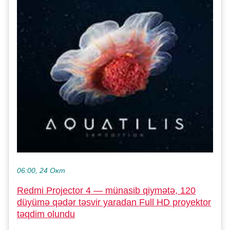
06:00, 24 Окт
Redmi Projector 4 — münasib qiymətə, 120
düyümə qədər təsvir yaradan Full HD proyektor
təqdim olundu