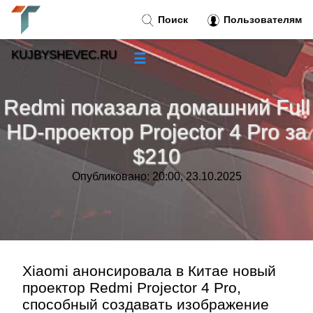
Поиск
Пользователям
KUJBYSHEVEC.RU
☰
Новости
»
Redmi показала домашний Full
Тренды новостей
»
HD-проектор Projector 4 Pro за
$210
Рубрики
»
Опубликовано: 20:00, 23.10.2025
Правила
»
Контакт
»
Xiaomi анонсировала в Китае новый
проектор Redmi Projector 4 Pro,
способный создавать изображение