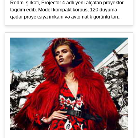
Redmi şirkəti, Projector 4 adlı yeni əlçatan proyektor
təqdim edib. Model kompakt korpus, 120 düyümə
qədər proyeksiya imkanı və avtomatik görüntü tən...