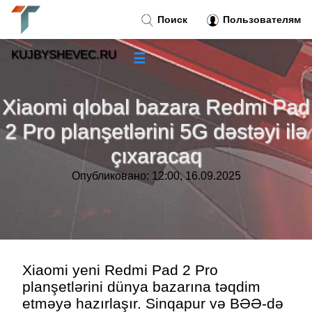
Поиск
Пользователям
KUJBYSHEVEC.RU
☰
Новости
»
Xiaomi qlobal bazara Redmi Pad
Тренды новостей
»
2 Pro planşetlərini 5G dəstəyi ilə
çıxaracaq
Рубрики
»
Опубликовано: 12:00, 16.09.2025
Правила
»
Контакт
»
Xiaomi yeni Redmi Pad 2 Pro
planşetlərini dünya bazarına təqdim
etməyə hazırlaşır. Sinqapur və BƏƏ-də