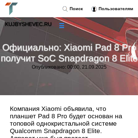
Поиск
Пользователям
KUJBYSHEVEC.RU
☰
Новости
»
Официально: Xiaomi Pad 8 Pro
Тренды новостей
»
получит SoC Snapdragon 8 Elite
Опубликовано: 00:00, 21.09.2025
Рубрики
»
Правила
»
Контакт
»
Компания Xiaomi объявила, что
планшет Pad 8 Pro будет основан на
топовой однокристальной системе
Qualcomm Snapdragon 8 Elite.