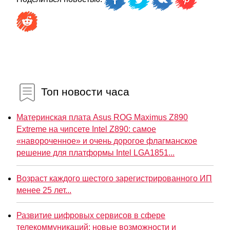
Топ новости часа
Материнская плата Asus ROG Maximus Z890
Extreme на чипсете Intel Z890: самое
«навороченное» и очень дорогое флагманское
решение для платформы Intel LGA1851...
Возраст каждого шестого зарегистрированного ИП
менее 25 лет...
Развитие цифровых сервисов в сфере
телекоммуникаций: новые возможности и