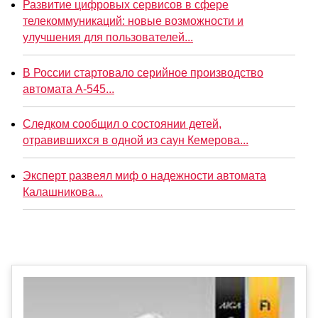
Развитие цифровых сервисов в сфере
телекоммуникаций: новые возможности и
улучшения для пользователей...
В России стартовало серийное производство
автомата А-545...
Следком сообщил о состоянии детей,
отравившихся в одной из саун Кемерова...
Эксперт развеял миф о надежности автомата
Калашникова...