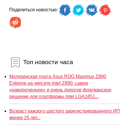
Поделиться новостью:
Топ новости часа
Материнская плата Asus ROG Maximus Z890
Extreme на чипсете Intel Z890: самое
«навороченное» и очень дорогое флагманское
решение для платформы Intel LGA1851...
Возраст каждого шестого зарегистрированного ИП
менее 25 лет...