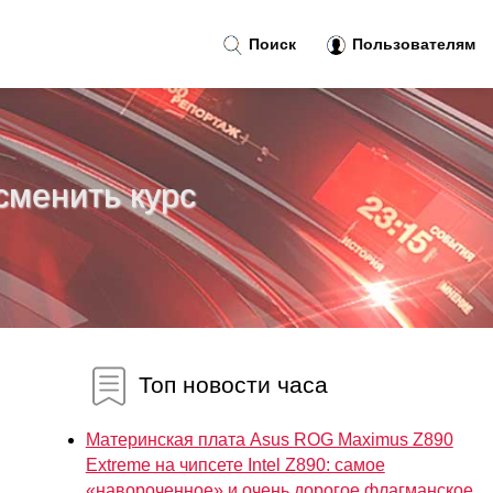
Поиск
Пользователям
сменить курс
Топ новости часа
Материнская плата Asus ROG Maximus Z890
Extreme на чипсете Intel Z890: самое
«навороченное» и очень дорогое флагманское