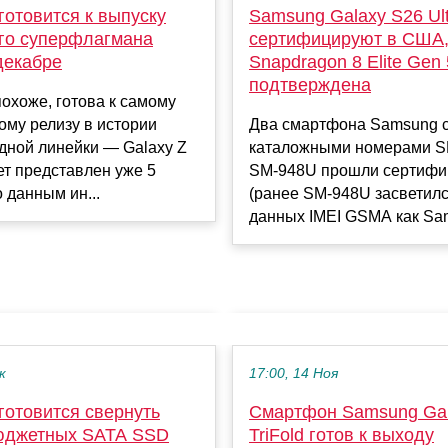
отовится к выпуску
Samsung Galaxy S26 Ult
го суперфлагмана
сертифицируют в США
декабре
Snapdragon 8 Elite Gen 
подтверждена
охоже, готова к самому
му релизу в истории
Два смартфона Samsung 
дной линейки — Galaxy Z
каталожными номерами S
дет представлен уже 5
SM-948U прошли сертиф
 данным ин...
(ранее SM-948U засветилс
данных IMEI GSMA как Sam
к
17:00, 14 Ноя
готовится свернуть
Смартфон Samsung Gal
юджетных SATA SSD
TriFold готов к выходу