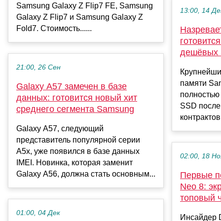
Samsung Galaxy Z Flip7 FE, Samsung
13:00, 14 Де
Galaxy Z Flip7 и Samsung Galaxy Z
Fold7. Стоимость......
Назревае
готовится
дешёвых
21:00, 26 Сен
Крупнейши
памяти Sa
Galaxy A57 замечен в базе
полностью
данных: готовится новый хит
SSD после
среднего сегмента Samsung
контрактов
Galaxy A57, следующий
представитель популярной серии
A5x, уже появился в базе данных
02:00, 18 Но
IMEI. Новинка, которая заменит
Galaxy A56, должна стать основным...
Первые п
Neo 8: эк
топовый 
01:00, 04 Дек
Инсайдер Di