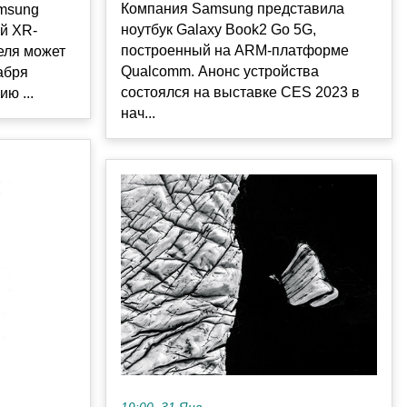
Компания Samsung представила
msung
ноутбук Galaxy Book2 Go 5G,
ый XR-
построенный на ARM-платформе
еля может
Qualcomm. Анонс устройства
абря
состоялся на выставке CES 2023 в
ю ...
нач...