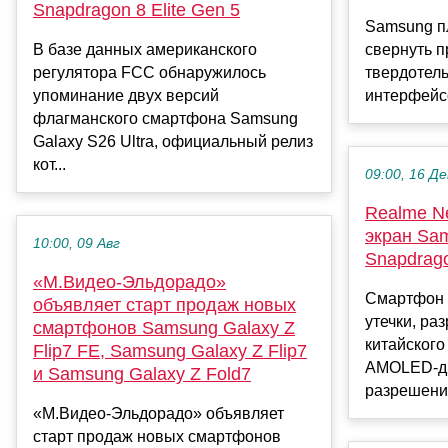
Snapdragon 8 Elite Gen 5
Samsung п
В базе данных американского
свернуть 
регулятора FCC обнаружилось
твердотель
упоминание двух версий
интерфейсо
флагманского смартфона Samsung
Galaxy S26 Ultra, официальный релиз
кот...
09:00, 16 Де
Realme N
экран Sa
10:00, 09 Авг
Snapdrag
«М.Видео-Эльдорадо»
Смартфон 
объявляет старт продаж новых
утечки, ра
смартфонов Samsung Galaxy Z
китайского
Flip7 FE, Samsung Galaxy Z Flip7
AMOLED-ди
и Samsung Galaxy Z Fold7
разрешение
«М.Видео-Эльдорадо» объявляет
старт продаж новых смартфонов