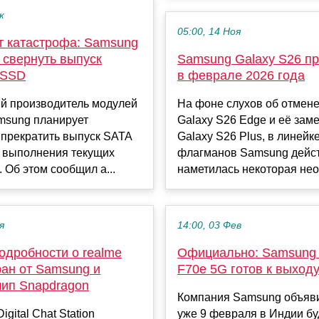
к
05:00, 14 Ноя
т катастрофа: Samsung
 свернуть выпуск
Samsung Galaxy S26 п
 SSD
в феврале 2026 года
й производитель модулей
На фоне слухов об отмен
msung планирует
Galaxy S26 Edge и её зам
 прекратить выпуск SATA
Galaxy S26 Plus, в линейк
 выполнения текущих
флагманов Samsung дейс
. Об этом сообщил а...
наметилась некоторая неоп
я
14:00, 03 Фев
одробности о realme
Официально: Samsung 
ран от Samsung и
F70e 5G готов к выход
чип Snapdragon
Компания Samsung объяви
gital Chat Station
уже 9 февраля в Индии бу