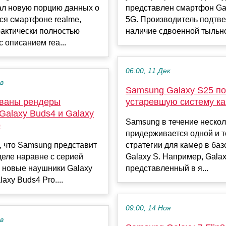
ал новую порцию данных о
представлен смартфон Ga
ся смартфоне realme,
5G. Производитель подтв
рактически полностью
наличие сдвоенной тыльной
с описанием rea...
06:00, 11 Дек
ев
Samsung Galaxy S25 по
ваны рендеры
устаревшую систему к
Galaxy Buds4 и Galaxy
Samsung в течение нескол
o
придерживается одной и т
, что Samsung представит
стратегии для камер в ба
деле наравне с серией
Galaxy S. Например, Galax
6 новые наушники Galaxy
представленный в я...
axy Buds4 Pro....
09:00, 14 Ноя
ев