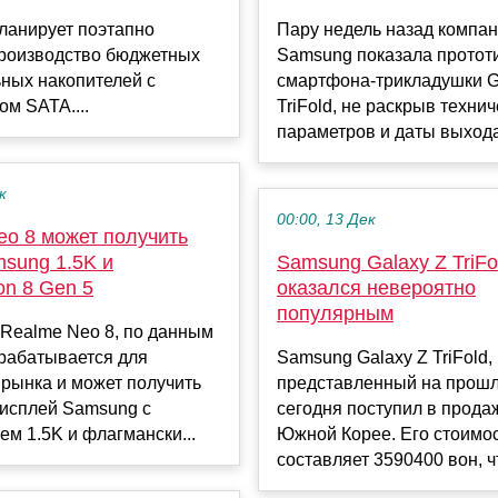
ланирует поэтапно
Пару недель назад компа
производство бюджетных
Samsung показала протот
ных накопителей с
смартфона-трикладушки G
м SATA....
TriFold, не раскрыв техни
параметров и даты выхода 
к
00:00, 13 Дек
eo 8 может получить
msung 1.5K и
Samsung Galaxy Z TriFo
on 8 Gen 5
оказался невероятно
популярным
Realme Neo 8, по данным
зрабатывается для
Samsung Galaxy Z TriFold,
 рынка и может получить
представленный на прошл
сплей Samsung с
сегодня поступил в прода
м 1.5K и флагмански...
Южной Корее. Его стоимо
составляет 3590400 вон, чт