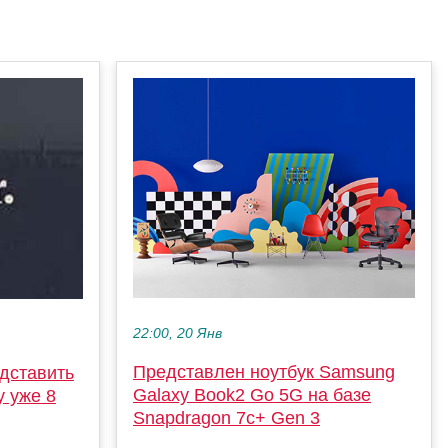
22:00, 20 Янв
Представлен ноутбук Samsung
дставить
Galaxy Book2 Go 5G на базе
y уже 8
Snapdragon 7c+ Gen 3