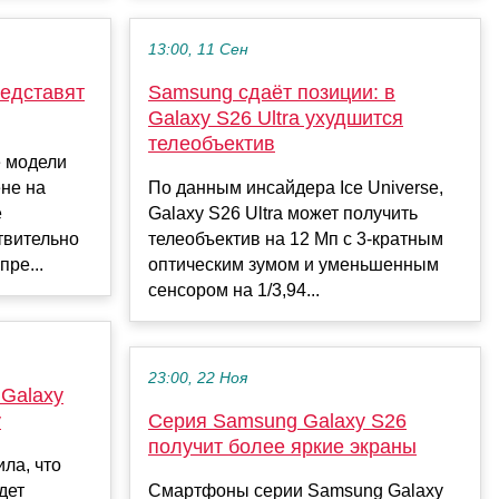
13:00, 11 Сен
редставят
Samsung сдаёт позиции: в
Galaxy S26 Ultra ухудшится
телеобъектив
е модели
ене на
По данным инсайдера Ice Universe,
е
Galaxy S26 Ultra может получить
твительно
телеобъектив на 12 Мп с 3-кратным
ре...
оптическим зумом и уменьшенным
сенсором на 1/3,94...
23:00, 22 Ноя
Galaxy
у
Серия Samsung Galaxy S26
получит более яркие экраны
ла, что
дет
Смартфоны серии Samsung Galaxy