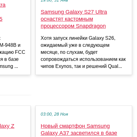
19:00, 31 Янв
ra
Samsung Galaxy S27 Ultra
,
оснастят кастомным
5
процессором Snapdragon
Хотя запуск линейки Galaxy S26,
с
ожидаемый уже в следующем
M-948B и
месяце, по слухам, будет
икацию FCC
сопровождаться использованием как
я в базе
чипов Exynos, так и решений Qual...
sung ...
03:00, 28 Ноя
axy Z
Новый смартфон Samsung
Galaxy A37 засветился в базе