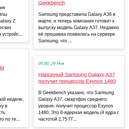
Geekbench
ния
ипы
Samsung представила Galaxy A36 в
alaxy Z
марте, и теперь компания готовит к
ческих
выпуску модель Galaxy A37. Недавно
устройс...
её прошивка появилась на сервере
Samsung, что ...
05:00, 29 Ноя
ld
Народный Samsung Galaxy A37
получит процессор Exynos 1480
В Geekbench указано, что Samsung
ой неделе,
Galaxy A37, смартфон среднего
жу в
уровня, получит процессор Exynos
сть
1480. Это 8-ядерная модель (4 ядра с
о по те...
частотой 2,75 ГГ...