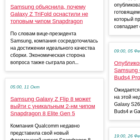
опубликов
Samsung объяснила, почему
готовящем
Galaxy Z TriFold оснастили не
который п
топовым чипом Snapdragon
совпадает 
По словам вице-президента
Samsung, компания сосредоточилась
на достижении идеального качества
09:00, 05 Ф
сборки. Экономическая сторона
вопроса также сыграла рол...
Опублико
Samsung 
Buds4 Pr
05:00, 11 Окт
Ожидается
на этой не
Samsung Galaxy Z Flip 8 может
Galaxy S2
выйти с уникальным 2-нм чипом
Buds4 и Gal
Snapdragon 8 Elite Gen 5
Компания Qualcomm недавно
представила свой новый
19:00, 26 Ф