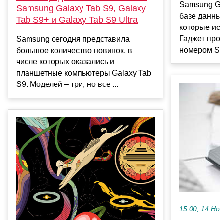
Samsung G
Samsung Galaxy Tab S9, Galaxy
базе данн
Tab S9+ и Galaxy Tab S9 Ultra
которые ис
Гаджет пр
Samsung сегодня представила
номером SM
большое количество новинок, в
числе которых оказались и
планшетные компьютеры Galaxy Tab
S9. Моделей – три, но все ...
15:00, 14 Но