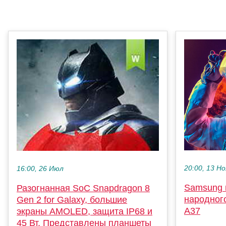
20:00, 13 Но
16:00, 26 Июл
Samsung г
Разогнанная SoC Snapdragon 8
народног
Gen 2 for Galaxy, большие
A37
экраны AMOLED, защита IP68 и
45 Вт. Представлены планшеты