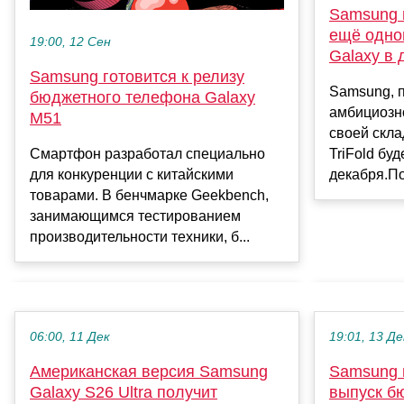
Samsung г
ещё одно
19:00, 12 Сен
Galaxy в 
Samsung готовится к релизу
Samsung, п
бюджетного телефона Galaxy
амбициозно
M51
своей скла
Смартфон разработал специально
TriFold бу
для конкуренции с китайскими
декабря.По
товарами. В бенчмарке Geekbench,
занимающимся тестированием
производительности техники, б...
06:00, 11 Дек
19:01, 13 Де
Американская версия Samsung
Samsung 
Galaxy S26 Ultra получит
выпуск б