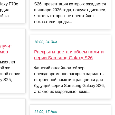
laxy F70e
S26, презентация которых ожидается
ердил
в январе 2026 года, получат дисплеи,
 ка...
яркость которых не превзойдет
показатели преды...
16:00, 24 Янв
лучит
амер
Раскрыты цвета и объем памяти
серии Samsung Galaxy S26
ьких лет
ой же
Финский онлайн-ритейлер
зовой серии
преждевременно раскрыл варианты
y S25,
встроенной памяти и расцветки для
будущей серии Samsung Galaxy S26,
а также их модельные номе...
11:00, 17 Ноя