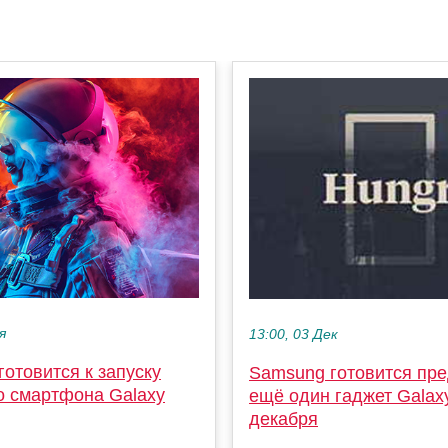
я
13:00, 03 Дек
отовится к запуску
Samsung готовится пре
о смартфона Galaxy
ещё один гаджет Galax
декабря