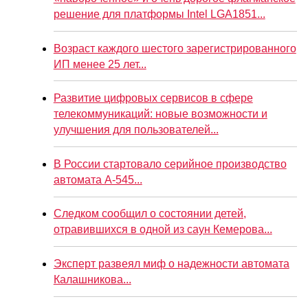
решение для платформы Intel LGA1851...
Возраст каждого шестого зарегистрированного
ИП менее 25 лет...
Развитие цифровых сервисов в сфере
телекоммуникаций: новые возможности и
улучшения для пользователей...
В России стартовало серийное производство
автомата А-545...
Следком сообщил о состоянии детей,
отравившихся в одной из саун Кемерова...
Эксперт развеял миф о надежности автомата
Калашникова...