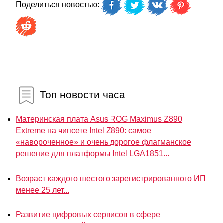
Поделиться новостью:
Топ новости часа
Материнская плата Asus ROG Maximus Z890
Extreme на чипсете Intel Z890: самое
«навороченное» и очень дорогое флагманское
решение для платформы Intel LGA1851...
Возраст каждого шестого зарегистрированного ИП
менее 25 лет...
Развитие цифровых сервисов в сфере