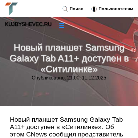
Поиск
Пользователям
KUJBYSHEVEC.RU
☰
Новости
»
Новый планшет Samsung
Тренды новостей
»
Galaxy Tab A11+ доступен в
«Ситилинке»
Рубрики
»
Опубликовано: 21:00, 11.12.2025
Правила
»
Контакт
»
Новый планшет Samsung Galaxy Tab
A11+ доступен в «Ситилинке». Об
этом CNews сообщил представитель