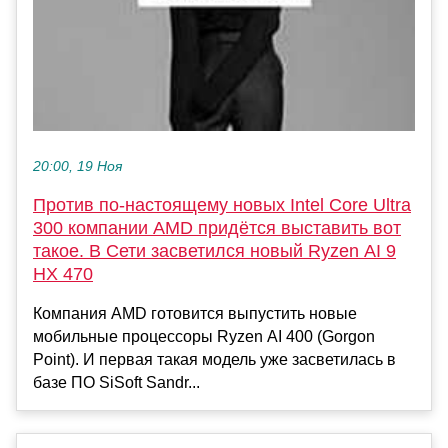
20:00, 19 Ноя
Против по-настоящему новых Intel Core Ultra
300 компании AMD придётся выставить вот
такое. В Сети засветился новый Ryzen AI 9
HX 470
Компания AMD готовится выпустить новые
мобильные процессоры Ryzen AI 400 (Gorgon
Point). И первая такая модель уже засветилась в
базе ПО SiSoft Sandr...