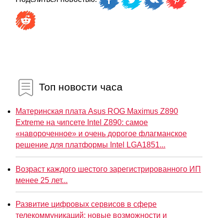
Топ новости часа
Материнская плата Asus ROG Maximus Z890
Extreme на чипсете Intel Z890: самое
«навороченное» и очень дорогое флагманское
решение для платформы Intel LGA1851...
Возраст каждого шестого зарегистрированного ИП
менее 25 лет...
Развитие цифровых сервисов в сфере
телекоммуникаций: новые возможности и