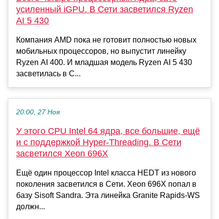
усиленный iGPU. В Сети засветился Ryzen
AI 5 430
Компания AMD пока не готовит полностью новых
мобильных процессоров, но выпустит линейку
Ryzen AI 400. И младшая модель Ryzen AI 5 430
засветилась в С...
20:00, 27 Ноя
У этого CPU Intel 64 ядра, все большие, ещё
и с поддержкой Hyper-Threading. В Сети
засветился Xeon 696X
Ещё один процессор Intel класса HEDT из нового
поколения засветился в Сети. Xeon 696X попал в
базу Sisoft Sandra. Эта линейка Granite Rapids-WS
должн...