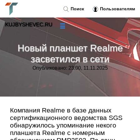
Поиск
Пользователям
KUJBYSHEVEC.RU
☰
Новости
»
Новый планшет Realme
Тренды новостей
»
засветился в сети
Опубликовано: 23:00, 11.11.2025
Рубрики
»
Правила
»
Контакт
»
Компания Realme в базе данных
сертификационного ведомства SGS
обнаружилось упоминание некого
планшета Realme с номерным