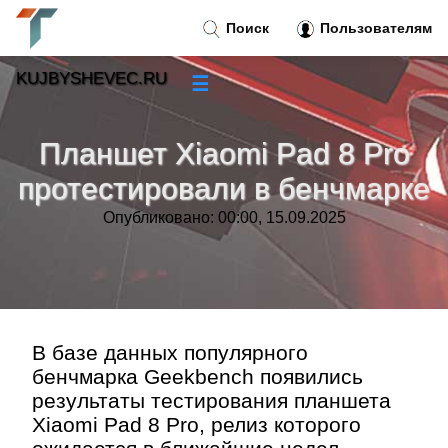
Поиск
Пользователям
KUJBYSHEVEC.RU
☰
Новости
»
Планшет Xiaomi Pad 8 Pro
Тренды новостей
»
протестировали в бенчмарке
Опубликовано: 00:00, 15.09.2025
Рубрики
»
Правила
»
Контакт
»
В базе данных популярного
бенчмарка Geekbench появились
результаты тестирования планшета
Xiaomi Pad 8 Pro, релиз которого