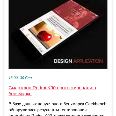
16:00, 30 Сен
Смартфон Redmi K90 протестировали в
бенчмарке
В базе данных популярного бенчмарка Geekbench
обнаружились результаты тестирования
смартфона Redmi K90, релиз которого ожидается