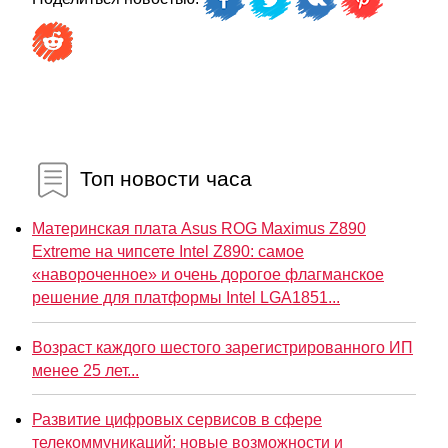
Топ новости часа
Материнская плата Asus ROG Maximus Z890
Extreme на чипсете Intel Z890: самое
«навороченное» и очень дорогое флагманское
решение для платформы Intel LGA1851...
Возраст каждого шестого зарегистрированного ИП
менее 25 лет...
Развитие цифровых сервисов в сфере
телекоммуникаций: новые возможности и