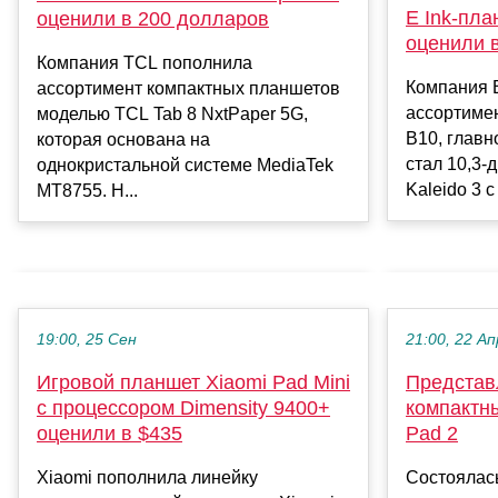
E Ink-пла
оценили в 200 долларов
оценили 
Компания TCL пополнила
Компания 
ассортимент компактных планшетов
ассортиме
моделью TCL Tab 8 NxtPaper 5G,
B10, главн
которая основана на
стал 10,3-
однокристальной системе MediaTek
Kaleido 3 с
MT8755. Н...
19:00, 25 Сен
21:00, 22 Ап
Игровой планшет Xiaomi Pad Mini
Представ
с процессором Dimensity 9400+
компактн
оценили в $435
Pad 2
Xiaomi пополнила линейку
Состоялась