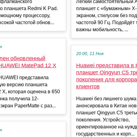
 флагманского
Лёгкий самостоятельный A
о планшета Redmi K Pad.
планшет с «бумажным» X-
 мощному процессору,
экраном, стилусом без по
ысокой частотой обнов...
частотой 90 Гц. Подойдёт 
важны мобильность, ...
ен
20:00, 11 Ноя
лен обновленный
HUAWEI MatePad 12 X
Huawei представила в 
планшет Qingyun C5 тр
HUAWEI представила
поколения для корпор
ую версию планшета
клиентов
 X, которая оценена в 650
нка получила 12-
Huawei без лишнего шума
кран PaperMatte с раз...
анонсировала в Китае но
планшет Qingyun C5 треть
поколения. Устройство,
ориентированное на нуж
ен
государственных и корп...