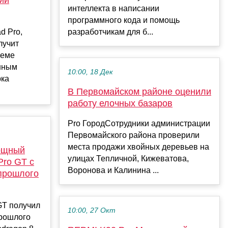
интеллекта в написании
программного кода и помощь
d Pro,
разработчикам для б...
лучит
теме
нным
10:00, 18 Дек
рка
В Первомайском районе оценили
работу елочных базаров
Pro ГородСотрудники администрации
Первомайского района проверили
места продажи хвойных деревьев на
ощный
улицах Тепличной, Кижеватова,
Pro GT с
Воронова и Калинина ...
прошлого
 GT получил
10:00, 27 Окт
рошлого