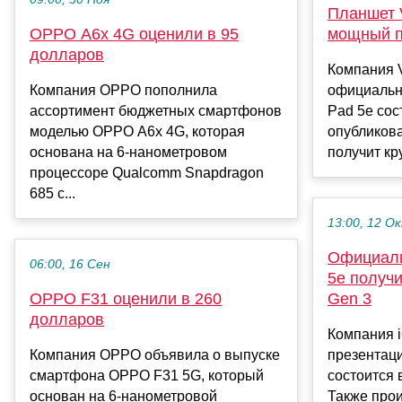
Планшет V
OPPO A6x 4G оценили в 95
мощный п
долларов
Компания V
Компания OPPO пополнила
официальн
ассортимент бюджетных смартфонов
Pad 5e сос
моделью OPPO A6x 4G, которая
опубликова
основана на 6-нанометровом
получит кру
процессоре Qualcomm Snapdragon
685 с...
13:00, 12 О
Официаль
06:00, 16 Сен
5e получ
OPPO F31 оценили в 260
Gen 3
долларов
Компания 
Компания OPPO объявила о выпуске
презентац
смартфона OPPO F31 5G, который
состоится 
основан на 6-нанометровой
Также про