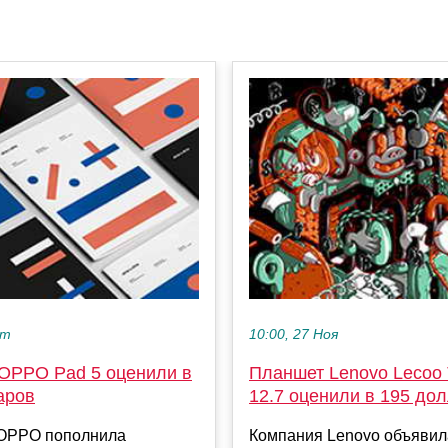
кт
10:00, 27 Ноя
OPPO Pad 5 оценили в
Планшет Lenovo Lecoo 
аров
12.7 оценили в 195 до
OPPO пополнила
Компания Lenovo объявил