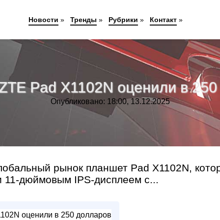
Новости
»
Тренды
»
Рубрики
»
Контакт
»
ZTE Pad X1102N оценили в 250
Опубликовано: 18:00, 13.12.2025
лобальный рынок планшет Pad X1102N, кото
 11-дюймовым IPS-дисплеем с...