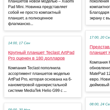
планшетов новой моделью – Xiaomi
поколения
Pad Mini. Новинка представляет
компактног
собой не просто компактный
Благодаря
планшет, а полноценное
экрану с в
флагманско...
17:00, 20 С
14:00, 17 Сен
Представ
Крупный планшет Teclast ArtPad
планшет 
Pro оценен в 180 долларов
Компания 
Компания Teclast пополнила
обновленн
ассортимент планшетов моделью
MatePad 12
ArtPad Pro, которая основана на 6-
евро. Нови
нанометровой однокристальной
дюймовый э
системе MediaTek Helio G99 с ...
08:00, 24 С
09:00, 30 Ноя