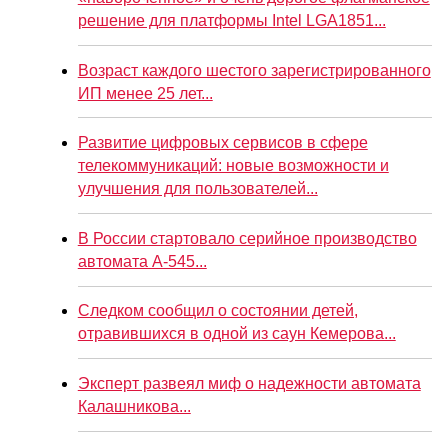
решение для платформы Intel LGA1851...
Возраст каждого шестого зарегистрированного
ИП менее 25 лет...
Развитие цифровых сервисов в сфере
телекоммуникаций: новые возможности и
улучшения для пользователей...
В России стартовало серийное производство
автомата А-545...
Следком сообщил о состоянии детей,
отравившихся в одной из саун Кемерова...
Эксперт развеял миф о надежности автомата
Калашникова...