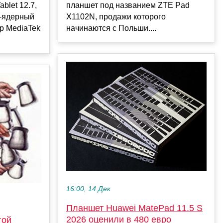
blet 12.7,
планшет под названием ZTE Pad
8-ядерный
X1102N, продажи которого
р MediaTek
начинаются с Польши....
16:00, 14 Дек
Планшет Huawei MatePad 11.5 S
2026 оценили в 480 евро
гой