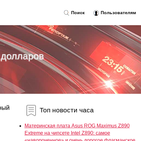
Поиск
Пользователям
 долларов
рый
Топ новости часа
Материнская плата Asus ROG Maximus Z890
Extreme на чипсете Intel Z890: самое
«навороченное» и очень дорогое флагманское