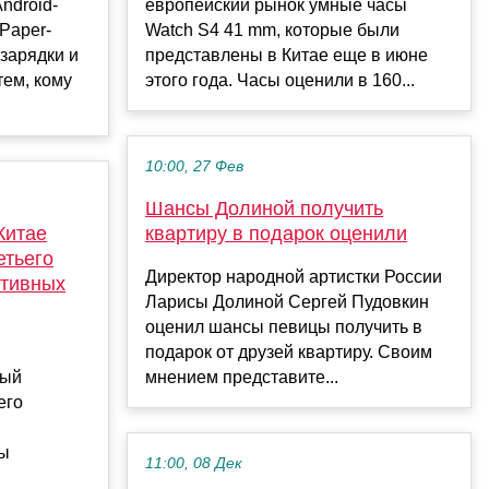
ndroid-
европейский рынок умные часы
Paper-
Watch S4 41 mm, которые были
дзарядки и
представлены в Китае еще в июне
тем, кому
этого года. Часы оценили в 160...
10:00, 27 Фев
Шансы Долиной получить
Китае
квартиру в подарок оценили
етьего
Директор народной артистки России
ативных
Ларисы Долиной Сергей Пудовкин
оценил шансы певицы получить в
подарок от друзей квартиру. Своим
вый
мнением представите...
его
ды
11:00, 08 Дек