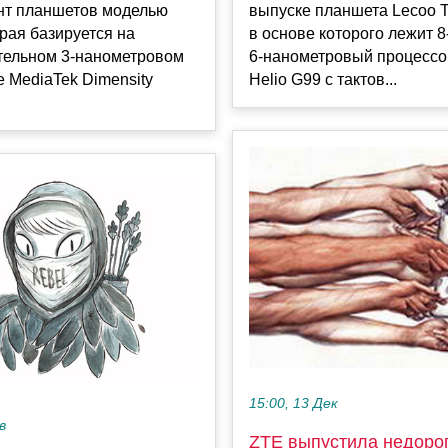
нт планшетов моделью
выпуске планшета Lecoo Ta
орая базируется на
в основе которого лежит 
тельном 3-нанометровом
6-нанометровый процессо
 MediaTek Dimensity
Helio G99 с тактов...
15:00, 13 Дек
в
ZTE выпустила недоро