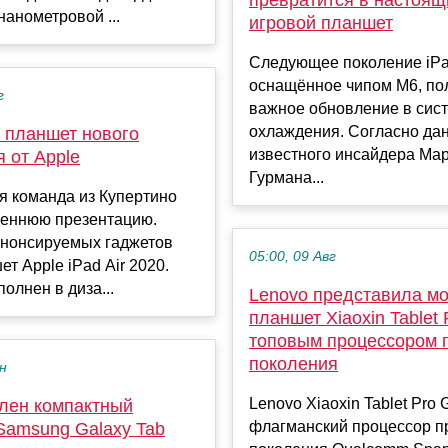
нанометровой ...
игровой планшет
Следующее поколение iPa
оснащённое чипом M6, по
г
важное обновление в сис
охлаждения. Согласно да
4: планшет нового
известного инсайдера Ма
 от Apple
Гурмана...
я команда из Купертино
сеннюю презентацию.
анонсируемых гаджетов
05:00, 09 Авг
ет Apple iPad Air 2020.
олнен в диза...
Lenovo представила м
планшет Xiaoxin Tablet 
топовым процессором 
поколения
ен
Lenovo Xiaoxin Tablet Pro
лен компактный
флагманский процессор п
Samsung Galaxy Tab