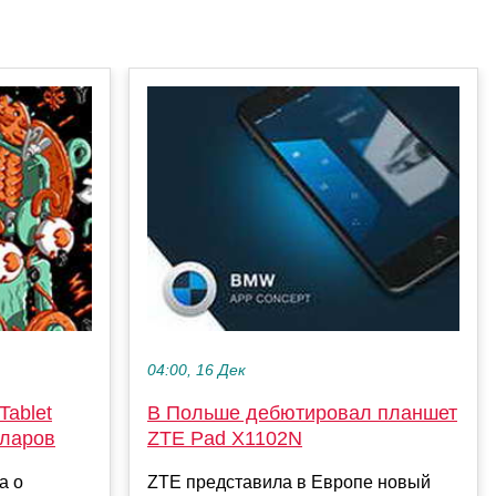
04:00, 16 Дек
Tablet
В Польше дебютировал планшет
лларов
ZTE Pad X1102N
а о
ZTE представила в Европе новый