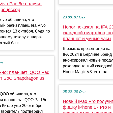
ivo Pad 5e получит
роцессор
23:00, 07 Сен
ivo объявила, что
ый релиз планшета Vivo
Honor показал на IFA 
тоится 13 октября. Судя по
складной смартфон, но
нному тизеру, аппарат
планшет и умные часы
глый блок...
В рамках презентации на 
IFA 2024 в Берлине бренд
анонсировал новые проду
кт
рекордно тонкий складно
Honor Magic V3: его тол...
но: планшет iQOO Pad
ит SoC Snapdragon 8s
05:00, 28 Окт
iQOO объявила, что
ия планшета iQOO Pad 5e
Новый iPad Pro получи
в Китае уже 20 октября.
фишку iPhone 17 Pro и
изводитель подтвердил
превратится в настоящ