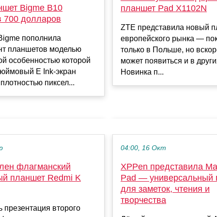
ншет Bigme B10
планшет Pad X1102N
в 700 долларов
ZTE представила новый п
Bigme пополнила
европейского рынка — пок
нт планшетов моделью
только в Польше, но вско
ой особенностью которой
может появиться и в други
дюймовый E Ink-экран
Новинка п...
 плотностью пиксел...
р
04:00, 16 Окт
лен флагманский
XPPen представила Ma
ый планшет Redmi K
Pad — универсальный 
для заметок, чтения и
творчества
 презентация второго