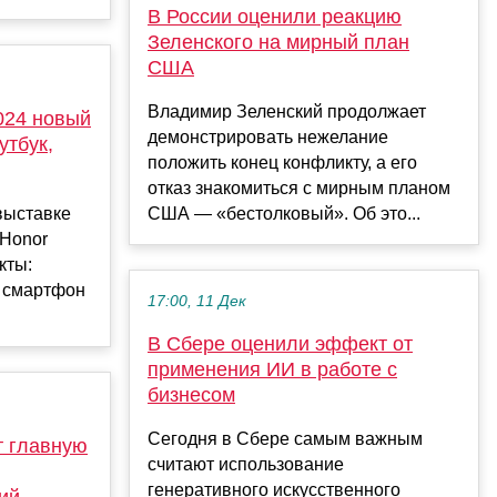
В России оценили реакцию
Зеленского на мирный план
США
Владимир Зеленский продолжает
2024 новый
демонстрировать нежелание
утбук,
положить конец конфликту, а его
отказ знакомиться с мирным планом
выставке
США — «бестолковый». Об это...
 Honor
кты:
й смартфон
17:00, 11 Дек
В Сбере оценили эффект от
применения ИИ в работе с
бизнесом
Сегодня в Сбере самым важным
т главную
считают использование
генеративного искусственного
ий