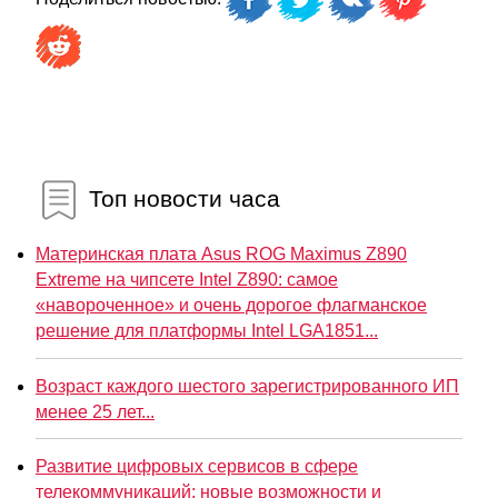
Топ новости часа
Материнская плата Asus ROG Maximus Z890
Extreme на чипсете Intel Z890: самое
«навороченное» и очень дорогое флагманское
решение для платформы Intel LGA1851...
Возраст каждого шестого зарегистрированного ИП
менее 25 лет...
Развитие цифровых сервисов в сфере
телекоммуникаций: новые возможности и