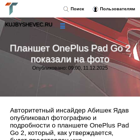
Поиск
Пользователям
KUJBYSHEVEC.RU
☰
Новости
»
Планшет OnePlus Pad Go 2
Тренды новостей
»
показали на фото
Опубликовано: 09:00, 11.12.2025
Рубрики
»
Правила
»
Контакт
»
Авторитетный инсайдер Абишек Ядав
опубликовал фотографию и
подробности о планшете OnePlus Pad
Go 2, который, как утверждается,