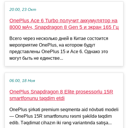
20:00, 23 Окт
OnePlus Ace 6 Turbo получит аккумулятор на
8000 мАч, Snapdragon 8 Gen 5 и экран 165 Гц
Всего через несколько дней в Китае состоится
мероприятие OnePlus, на котором будут
представлены OnePlus 15 и Ace 6. Однако это
могут быть не единстве...
06:00, 18 Ноя
OnePlus Snapdragon 8 Elite prosessorlu 15R
smartfonunu təqdim etdi
OnePlus şirkəti premium seqmentə aid növbəti modeli
— OnePlus 15R smartfonunu rəsmi şəkildə təqdim
edib. Təqdimat cihazın iki rəng variantında satışa...