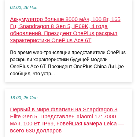
02:00, 28 Ноя
Аккумулятор больше 8000 мАч, 100 Вт, 165
Гц, Snapdragon 8 Gen 5, IP69K, 4 года
обновлений. Президент OnePlus раскрыл
характеристики OnePlus Ace 6T
Во время web-трансляции представители OnePlus
раскрыли характеристики будущей модели
OnePlus Ace 6T. Президент OnePlus China Ли Цзе
сообщил, что устр...
18:00, 25 Сен
Первый в мире флагман на Snapdragon 8
Elite Gen 5. Представлен Xiaomi 17: 7000
мАч, 100 Вт, IP69, новейшая камера Leica —
всего 630 долларов