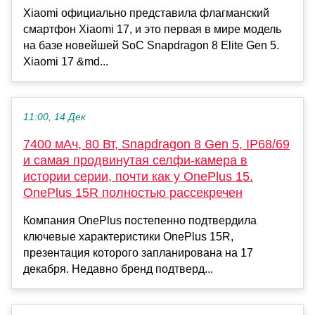
Xiaomi официально представила флагманский
смартфон Xiaomi 17, и это первая в мире модель
на базе новейшей SoC Snapdragon 8 Elite Gen 5.
Xiaomi 17 &md...
11:00, 14 Дек
7400 мАч, 80 Вт, Snapdragon 8 Gen 5, IP68/69
и самая продвинутая селфи-камера в
истории серии, почти как у OnePlus 15.
OnePlus 15R полностью рассекречен
Компания OnePlus постепенно подтвердила
ключевые характеристики OnePlus 15R,
презентация которого запланирована на 17
декабря. Недавно бренд подтверд...