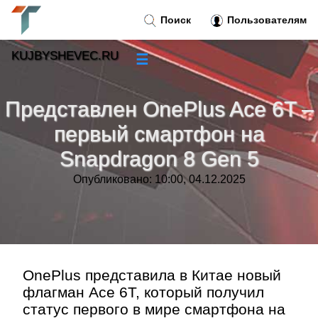
Поиск
Пользователям
KUJBYSHEVEC.RU
☰
Новости
»
Представлен OnePlus Ace 6T –
Тренды новостей
»
первый смартфон на
Snapdragon 8 Gen 5
Рубрики
»
Опубликовано: 10:00, 04.12.2025
Правила
»
Контакт
»
OnePlus представила в Китае новый
флагман Ace 6T, который получил
статус первого в мире смартфона на