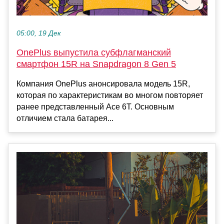
05:00, 19 Дек
OnePlus выпустила субфлагманский
смартфон 15R на Snapdragon 8 Gen 5
Компания OnePlus анонсировала модель 15R,
которая по характеристикам во многом повторяет
ранее представленный Ace 6T. Основным
отличием стала батарея...