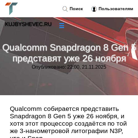
Поиск
Пользователям
KUJBYSHEVEC.RU
☰
Новости
»
Qualcomm Snapdragon 8 Gen 5
Тренды новостей
»
представят уже 26 ноября
Опубликовано: 22:00, 21.11.2025
Рубрики
»
Правила
»
Контакт
»
Qualcomm собирается представить
Snapdragon 8 Gen 5 уже 26 ноября, и
хотя этот процессор создаётся по той
же 3-нанометровой литографии N3P,