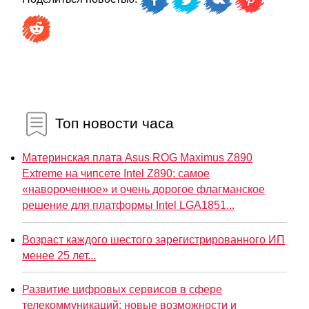
Топ новости часа
Материнская плата Asus ROG Maximus Z890
Extreme на чипсете Intel Z890: самое
«навороченное» и очень дорогое флагманское
решение для платформы Intel LGA1851...
Возраст каждого шестого зарегистрированного ИП
менее 25 лет...
Развитие цифровых сервисов в сфере
телекоммуникаций: новые возможности и