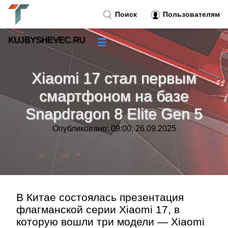
Поиск
Пользователям
KUJBYSHEVEC.RU
☰
Новости
»
Xiaomi 17 стал первым
Тренды новостей
»
смартфоном на базе
Snapdragon 8 Elite Gen 5
Рубрики
»
Опубликовано: 09:00, 26.09.2025
Правила
»
Контакт
»
В Китае состоялась презентация
флагманской серии Xiaomi 17, в
которую вошли три модели — Xiaomi