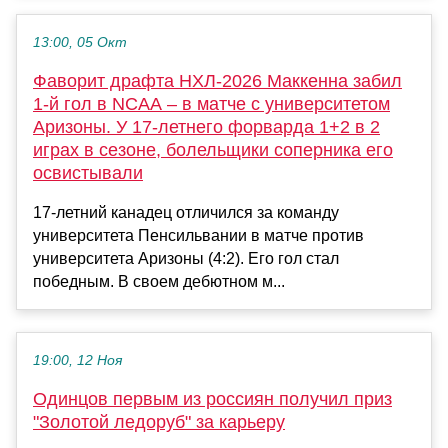
13:00, 05 Окт
Фаворит драфта НХЛ-2026 Маккенна забил
1-й гол в NCAA – в матче с университетом
Аризоны. У 17-летнего форварда 1+2 в 2
играх в сезоне, болельщики соперника его
освистывали
17-летний канадец отличился за команду
университета Пенсильвании в матче против
университета Аризоны (4:2). Его гол стал
победным. В своем дебютном м...
19:00, 12 Ноя
Одинцов первым из россиян получил приз
"Золотой ледоруб" за карьеру