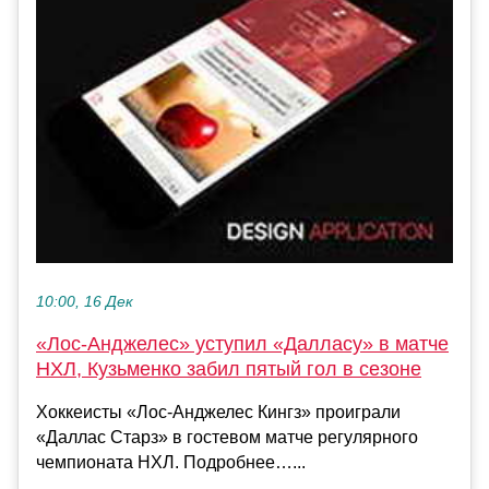
10:00, 16 Дек
«Лос‑Анджелес» уступил «Далласу» в матче
НХЛ, Кузьменко забил пятый гол в сезоне
Хоккеисты «Лос‑Анджелес Кингз» проиграли
«Даллас Старз» в гостевом матче регулярного
чемпионата НХЛ. Подробнее…...