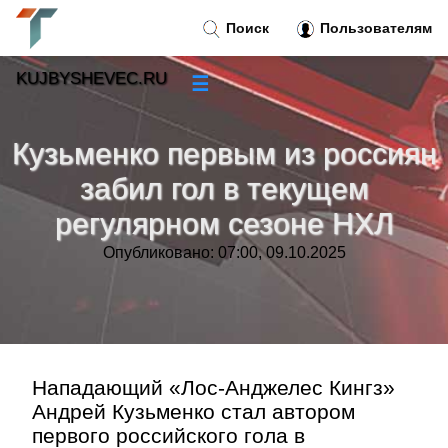
Поиск
Пользователям
KUJBYSHEVEC.RU
☰
Новости
»
Кузьменко первым из россиян
Тренды новостей
»
забил гол в текущем
регулярном сезоне НХЛ
Рубрики
»
Опубликовано: 07:00, 09.10.2025
Правила
»
Контакт
»
Нападающий «Лос‑Анджелес Кингз»
Андрей Кузьменко стал автором
первого российского гола в