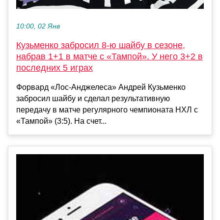
10:00, 02 Янв
Кузьменко забросил 8-ю шайбу в сезоне,
набрав 1+1 в матче с «Тампой». У него 3+2 в
последних 5 играх
Форвард «Лос-Анджелеса» Андрей Кузьменко
забросил шайбу и сделал результативную
передачу в матче регулярного чемпионата НХЛ с
«Тампой» (3:5). На счет...