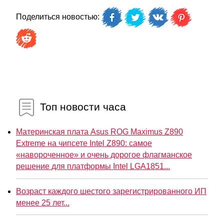
Поделиться новостью:
Топ новости часа
Материнская плата Asus ROG Maximus Z890
Extreme на чипсете Intel Z890: самое
«навороченное» и очень дорогое флагманское
решение для платформы Intel LGA1851...
Возраст каждого шестого зарегистрированного ИП
менее 25 лет...