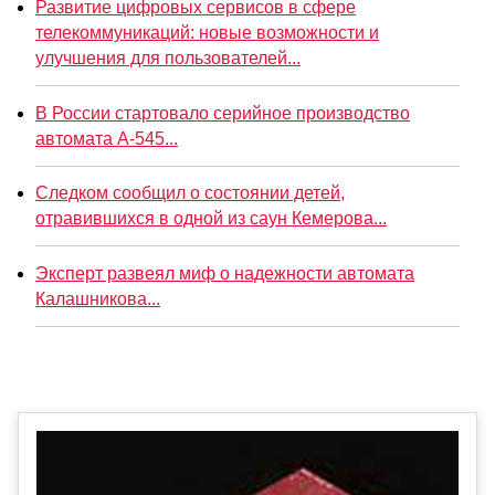
Развитие цифровых сервисов в сфере
телекоммуникаций: новые возможности и
улучшения для пользователей...
В России стартовало серийное производство
автомата А-545...
Следком сообщил о состоянии детей,
отравившихся в одной из саун Кемерова...
Эксперт развеял миф о надежности автомата
Калашникова...