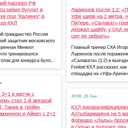
ий паспорт РФ
ец забил буллит в
Ларионов после 1:2: «
ке под "Калинку" в
Уфе шире на 2 метра, ч
ёзд КХЛ
Питере. «Салават» гра
держал шайбу, у СКА н
й гражданство России
сил ее забрать»
кий защитник московского
Бреннан Менелл
Главный тренер СКА Игор
 что тренировался
Ларионов после поражени
гопак для конкурса булл...
«Салавата» (1:2) в выезд
Fonbet КХЛ рассказал, ка
площадка на «Уфа-Арене» 
я
 3+1 в матче с
19:00, 15 Сен
ем» стал 1-й звездой
. Также в тройку
КХЛ дисквалифициров
аккиннон и Айкел с 2+1
Алтыбармакяна на 5 ма
Форвард «Лады» брос
в судью и получил два