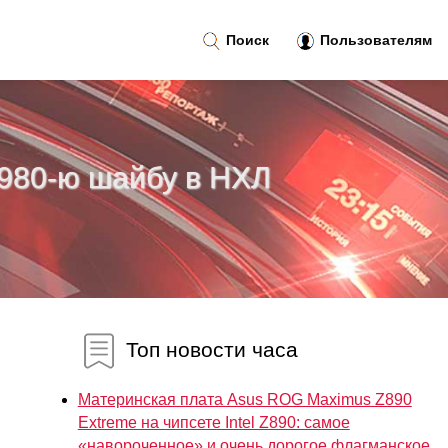
Поиск
Пользователям
 980‑ю шайбу в НХЛ
Топ новости часа
Материнская плата Asus ROG Maximus Z890
Extreme на чипсете Intel Z890: самое
«навороченное» и очень дорогое флагманское