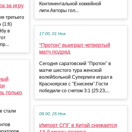
Континентальной хоккейной
а за игру
лиги.Авторы гол...
ия третьего
 (1:6)
бу в
17:00, 01 Ноя
тот
р...
"Протон" выиграл четвертый
матч подряд
Сегодня саратовский "Протон" в
матче шестого тура женской
волейбольной Суперлиги играл в
ный
Красноярске с "Енисеем".Гости
ди
победили со счетом 3:1 (25:23,...
рь только
е стали
08:00, 25 Ноя
ентов
Импорт СПГ в Китай снижается
ераторов,
13-й месяц подряд — ...