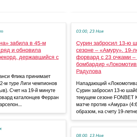
кт
03:00, 23 Ноя
на» забила в 45-м
Сурин забросил 13-ю ш
дряд и обновила
сезоне – «Амуру». 19-л
рекорд, державшийся с
форвард с 23 очками – 
бомбардир «Локомотив
Радулова
анси Флика принимает
2-м туре Лиги чемпионов
Нападающий «Локомотива
ыв). Счет на 19-й минуте
Сурин забросил 13-ю шай
рвард каталонцев Ферран
текущем сезоне FONBET 
арселон...
матче против «Амура» (4:6
образом, на счету 19-летне
к
08:00, 13 Ноя