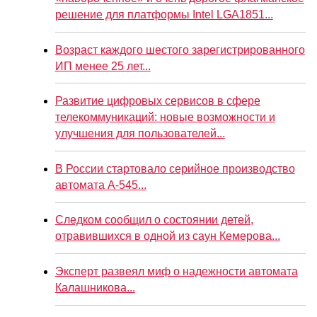
решение для платформы Intel LGA1851...
Возраст каждого шестого зарегистрированного
ИП менее 25 лет...
Развитие цифровых сервисов в сфере
телекоммуникаций: новые возможности и
улучшения для пользователей...
В России стартовало серийное производство
автомата А-545...
Следком сообщил о состоянии детей,
отравившихся в одной из саун Кемерова...
Эксперт развеял миф о надежности автомата
Калашникова...