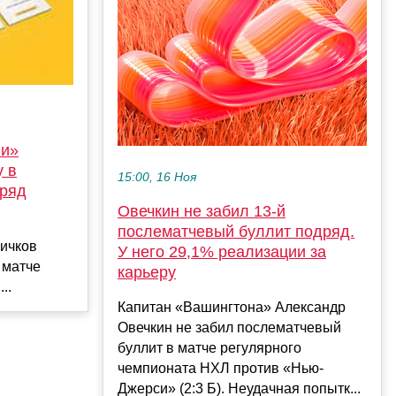
ии»
у в
15:00, 16 Ноя
дряд
Овечкин не забил 13-й
послематчевый буллит подряд.
ичков
У него 29,1% реализации за
 матче
карьеру
..
Капитан «Вашингтона» Александр
Овечкин не забил послематчевый
буллит в матче регулярного
чемпионата НХЛ против «Нью-
Джерси» (2:3 Б). Неудачная попытк...