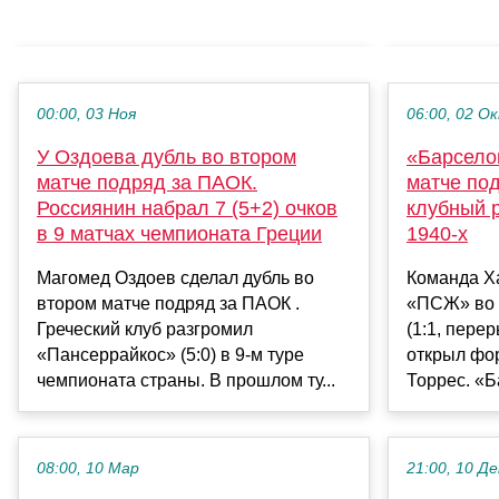
00:00, 03 Ноя
06:00, 02 О
У Оздоева дубль во втором
«Барсело
матче подряд за ПАОК.
матче по
Россиянин набрал 7 (5+2) очков
клубный 
в 9 матчах чемпионата Греции
1940-х
Магомед Оздоев сделал дубль во
Команда Х
втором матче подряд за ПАОК .
«ПСЖ» во 
Греческий клуб разгромил
(1:1, перер
«Пансеррайкос» (5:0) в 9-м туре
открыл фо
чемпионата страны. В прошлом ту...
Торрес. «Б
08:00, 10 Мар
21:00, 10 Де