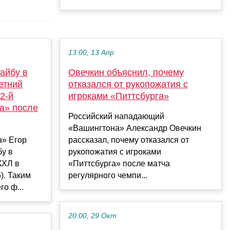
13:00, 13 Апр
айбу в
Овечкин объяснил, почему
етний
отказался от рукопожатия с
2-й
игроками «Питтсбурга»
а» после
Российский нападающий
«Вашингтона» Александр Овечкин
» Егор
рассказал, почему отказался от
бу в
рукопожатия с игроками
КХЛ в
«Питтсбурга» после матча
). Таким
регулярного чемпи...
го ф...
20:00, 29 Окт