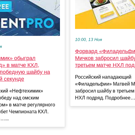
10:00, 13 Ноя
я
Форвард «Филадельф
мик» обыграл
Мичков забросил шайб
д» в матче КХЛ,
третьем матче НХЛ по
 победную шайбу на
Российский нападающий
й секунде
«Филадельфии» Матвей М
кий «Нефтехимик»
забросил шайбу в третьем
обеду над омским
НХЛ подряд. Подробнее….
ом» в матче регулярного
нбет Чемпионата КХЛ.
…...