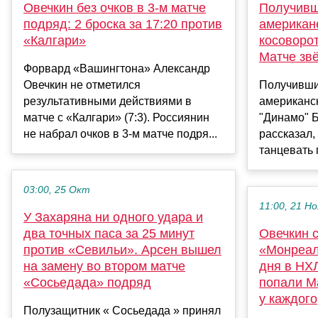
Овечкин без очков в 3-м матче
Получивш
подряд: 2 броска за 17:20 против
американ
«Калгари»
косоворот
Матче зв
Форвард «Вашингтона» Александр
Овечкин не отметился
Получивши
результативными действиями в
американс
матче с «Калгари» (7:3). Россиянин
"Динамо" 
не набрал очков в 3-м матче подря...
рассказал,
танцевать 
03:00, 25 Окт
11:00, 21 Но
У Захаряна ни одного удара и
два точных паса за 25 минут
Овечкин с
против «Севильи». Арсен вышел
«Монреал
на замену во втором матче
дня в НХЛ
«Сосьедада» подряд
попали М
у каждого
Полузащитник « Сосьедада » принял