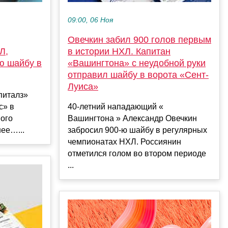
09:00, 06 Ноя
Овечкин забил 900 голов первым
Л,
в истории НХЛ. Капитан
ю шайбу в
«Вашингтона» с неудобной руки
отправил шайбу в ворота «Сент-
Луиса»
питалз»
с» в
40-летний нападающий «
ого
Вашингтона » Александр Овечкин
ее…...
забросил 900-ю шайбу в регулярных
чемпионатах НХЛ. Россиянин
отметился голом во втором периоде
...