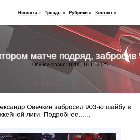
Новости
»
Тренды
»
Рубрики
»
Контакт
»
втором матче подряд, забросив
Опубликовано: 10:00, 18.11.2025
ксандр Овечкин забросил 903‑ю шайбу в
ккейной лиги. Подробнее…...