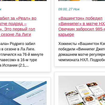
к
09:00, 27 Ноя
абил за «Реал» во
«Вашингтон» победил
атче подряд –
«Виннипег» в матче НХ
». Это первый гол
Овечкин забросил 985‑
 сезоне Ла Лиги
карьере
еала» Родриго забил
Хоккеисты «Вашингтон Кэ
 в сезоне в Ла Лиге.
победили «Виннипег Джет
тличился на 76-й минуте
домашнем матче регулярн
лавесом» в 16-м туре
чемпионата НХЛ. Подробн
 Испании (2:1,...