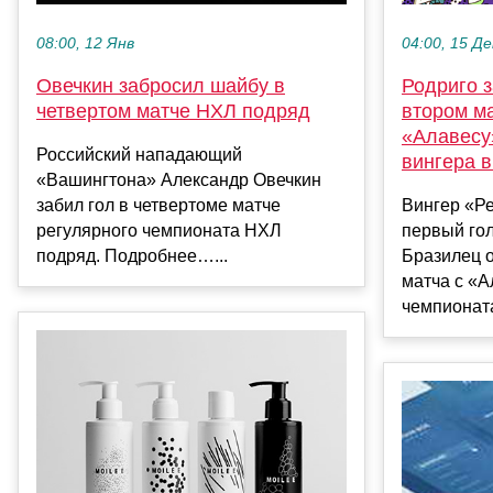
08:00, 12 Янв
04:00, 15 Де
Овечкин забросил шайбу в
Родриго з
четвертом матче НХЛ подряд
втором м
«Алавесу
Российский нападающий
вингера в
«Вашингтона» Александр Овечкин
забил гол в четвертоме матче
Вингер «Р
регулярного чемпионата НХЛ
первый гол
подряд. Подробнее…...
Бразилец о
матча с «А
чемпионата