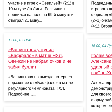
участие в игре с «Севильей» (2:1) в
Подведены
10-м туре Ла Лиги . Россиянин
игрового д
появился на поле на 69-й минуте и
форвард «В
отыграл 21 мину...
(2+1) очка
(4:1). Втора
13:00, 03 Ноя
16:00, 04 Де
«Вашингтон» уступил
«Баффало» в матче НХЛ,
Голам все
Овечкин не набрал очков и не
Александ
забил буллит
ударный 
с «Сан-Х
«Вашингтон» на выезде потерпел
поражение от «Баффало» в матче
Александр
регулярного чемпионата НХЛ.
демонстри
Подробнее…...
для своего
форму, заб
котором ег