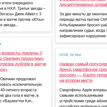
 итоги очередного
дисциплинарных штраф
ня в НХЛ. Третья звезда –
егаса» Джек Айкел с 3
За две минуты до окончан
ми в матче против «Юты»
периода матча против СКА
я звезда...
Алтыбармакян бросил шай
направлении судьи, когда 
зафиксировал нарушение п
к
 возрасты покорны //
03:00, 22 Ноя
р Овечкин продолжил
отрезок дублем в матче
Назван самый популяр
осе»
бренд смартфонов сре
россиян — Xiaomi тепе
 Овечкин продолжил
на втором месте
ровать исключительную
 40-летнего возраста
Смартфоны Apple впервы
ив два гола в матче, в
самыми используемыми
о «Вашингтон Кэп...
устройствами среди абон
российских мобильных оп