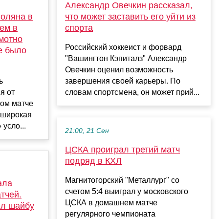
Александр Овечкин рассказал,
Поляна в
что может заставить его уйти из
ем в
спорта
мотно
Российский хоккеист и форвард
е было
"Вашингтон Кэпиталз" Александр
Овечкин оценил возможность
ь
завершения своей карьеры. По
я от
словам спортсмена, он может прий...
ном матче
к широкая
усло...
21:00, 21 Сен
ЦСКА проиграл третий матч
подряд в КХЛ
Магнитогорский "Металлург" со
ала
счетом 5:4 выиграл у московского
тчей.
ЦСКА в домашнем матче
ил шайбу
регулярного чемпионата