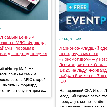
к
ал самым ценным
07:00, 01 Ноя
сезона в МЛС. Форвард
айами» первым в
Ларионов-младший сд
дважды подряд получил
передачу в матче с
«Локомотивом» – у нег
бросков, хитов и блок-
ий «Интер Майами»
14:23 на льду. Форвар
есси признан самым
набрал 5 очков в 17 иг
роком сезона МЛС второй
КХЛ
. 38-летний форвард
гентины получил приз и...
Нападающий СКА Игорь Л
младший сделал результа
передачу в матче Фонбет