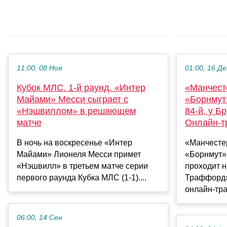
11:00, 08 Ноя
01:00, 16 Де
Кубок МЛС. 1-й раунд. «Интер
«Манчест
Майами» Месси сыграет с
«Борнмут»
«Нэшвиллом» в решающем
84-й, у Бр
матче
Онлайн-т
В ночь на воскресенье «Интер
«Манчесте
Майами» Лионеля Месси примет
«Борнмут» 
«Нэшвилл» в третьем матче серии
проходит н
первого раунда Кубка МЛС (1-1)....
Траффорд».
онлайн-тра
06:00, 14 Сен