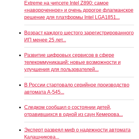
Extreme на чипсете Intel Z890: самое
«навороченное» и очень дорогое флагманское
решение для платформы Intel LGA1851...
Возраст каждого шестого зарегистрированного
ИП менее 25 лет...
Развитие цифровых сервисов в сфере
телекоммуникаций: новые возможности и
улучшения для пользователей...
В России стартовало серийное производство
автомата А-545...
Следком сообщил о состоянии детей,
отравившихся в одной из саун Кемерова...
Эксперт развеял миф о надежности автомата
Калашникова...