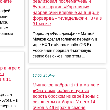
ионате
реализовал послематчевый
буллит против «Каролины»,
рофей
набрав очки впервые за 5 игр. У
чения
форварда «Филадельфии» 8+9 в
arca.
31 матче
чшим
прошлом
Форвард «Филадельфии» Матвей
Мичков сделал голевую передачу в
игре НХЛ с «Каролиной» (2:3 Б).
Россиянин прервал 4-матчевую
серию без очков, при этом ...
р в игре с
ка
18:00, 24 Янв
в в 11
Минтюков набрал 1+1 в матче с
«Сиэтлом», забив в пустые
сделал
ворота броском из своей зоны с
нбурга » в
рикошетом от борта. У него 14
Теперь на
очков в 46 играх в сезоне