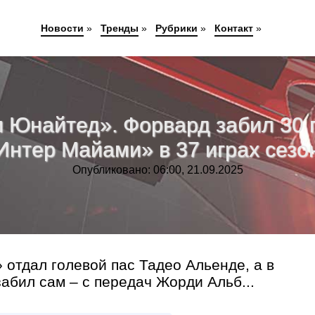
Новости
»
Тренды
»
Рубрики
»
Контакт
»
и Юнайтед». Форвард забил 30 г
Интер Майами» в 37 играх сезо
Опубликовано: 06:00, 21.09.2025
 отдал голевой пас Тадео Альенде, а в
забил сам – с передач Жорди Альб...