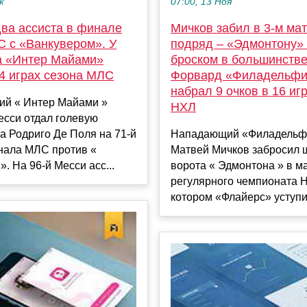
к
07:00, 13 Ноя
два ассиста в финале
Мичков забил в 3-м ма
С с «Ванкувером». У
подряд – «Эдмонтону»
 «Интер Майами»
броском в большинстве
4 играх сезона МЛС
Форвард «Филадельф
набрал 9 очков в 16 иг
й « Интер Майами »
НХЛ
есси отдал голевую
а Родриго Де Поля на 71-й
Нападающий «Филадельф
нала МЛС против «
Матвей Мичков забросил 
». На 96-й Месси асс...
ворота « Эдмонтона » в м
регулярного чемпионата Н
котором «Флайерс» уступили