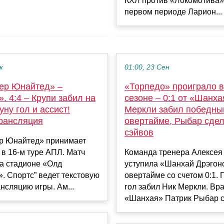
КХЛ против «Локомотива» (
первом периоде Ларион...
к
01:00, 23 Сен
ер Юнайтед» –
«Торпедо» проиграло 
. 4:4 – Крупи забил на
сезоне – 0:1 от «Шанха
уну гол и ассист!
Меркли забил победный
рансляция
овертайме, Рыбар сдел
сэйвов
р Юнайтед» принимает
в 16-м туре АПЛ. Матч
Команда тренера Алексея
а стадионе «Олд
уступила «Шанхай Дрэгон
 Спортс” ведет текстовую
овертайме со счетом 0:1.
нсляцию игры. Ам...
гол забил Ник Меркли. Вр
«Шанхая» Патрик Рыбар сд