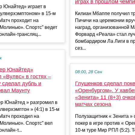
играх в прошлом чемп
р Юнайтед» играет в
Вулверхэмптоном» в 15-м
Килиан Мбаппе получил т
Матч проходит на
Пичичи на церемонии вру
Молинью». Спортс” ведет
наград, организованной M
онлайн-трансляц...
Форвард «Реала» стал лу
бомбардиром Ла Лиги в 
сез...
к
ер Юнайтед»
08:00, 28 Сен
 «Вулвс» в гостях –
у сделал дубль и
Глушенков сделал поке
овал Маунту
«Оренбургом». У хавбе
«Зенита» 11 (8+3) очко
ер Юнайтед » разгромил в
матчах сезона
улверхэмптон » (4:1) в 15-м
Матч проходил на
Полузащитник « Зенита » 
Молинью». Спортс” вел
покер в игре против « Оре
нлайн-т...
10-м туре Мир РПЛ (5:2). 