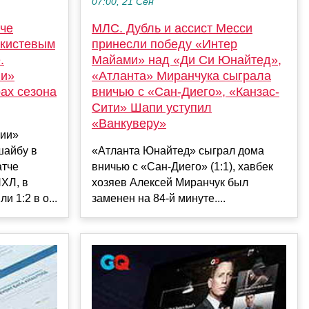
07:00, 21 Сен
МЛС. Дубль и ассист Месси
тче
принесли победу «Интер
 кистевым
Майами» над «Ди Си Юнайтед»,
.
«Атланта» Миранчука сыграла
ии»
вничью с «Сан-Диего», «Канзас-
рах сезона
Сити» Шапи уступил
«Ванкуверу»
ии»
«Атланта Юнайтед» сыграл дома
шайбу в
вничью с «Сан-Диего» (1:1), хавбек
атче
хозяев Алексей Миранчук был
ХЛ, в
заменен на 84-й минуте....
 1:2 в о...