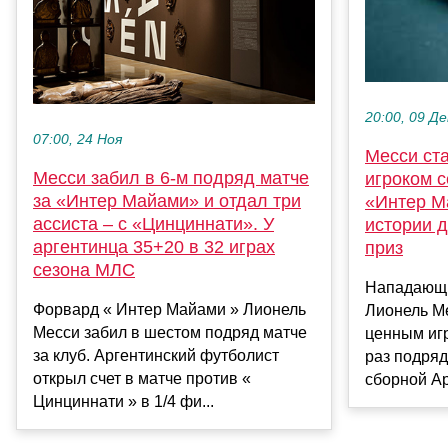
20:00, 09 Де
07:00, 24 Ноя
Месси ст
Месси забил в 6-м подряд матче
игроком 
за «Интер Майами» и отдал три
«Интер М
ассиста – с «Цинциннати». У
истории 
аргентинца 35+20 в 32 играх
приз
сезона МЛС
Нападающ
Форвард « Интер Майами » Лионель
Лионель М
Месси забил в шестом подряд матче
ценным иг
за клуб. Аргентинский футболист
раз подряд
открыл счет в матче против «
сборной Ар
Цинциннати » в 1/4 фи...