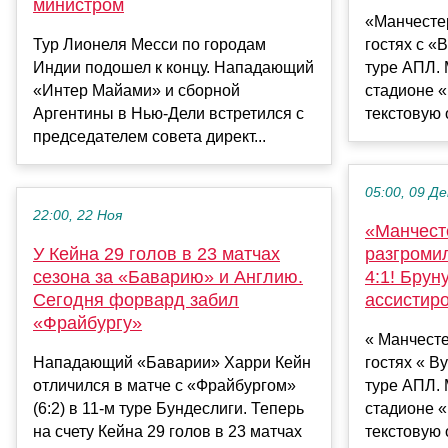
министром
«Манчесте
Тур Лионеля Месси по городам
гостях с «
Индии подошел к концу. Нападающий
туре АПЛ. 
«Интер Майами» и сборной
стадионе «
Аргентины в Нью-Дели встретился с
текстовую 
председателем совета директ...
05:00, 09 Де
22:00, 22 Ноя
«Манчест
У Кейна 29 голов в 23 матчах
разгромил
сезона за «Баварию» и Англию.
4:1! Брун
Сегодня форвард забил
ассистир
«Фрайбургу»
« Манчест
Нападающий «Баварии» Харри Кейн
гостях « В
отличился в матче с «Фрайбургом»
туре АПЛ. 
(6:2) в 11-м туре Бундеслиги. Теперь
стадионе «
на счету Кейна 29 голов в 23 матчах
текстовую о