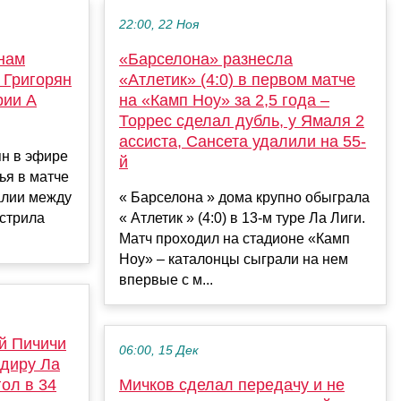
22:00, 22 Ноя
 нам
«Барселона» разнесла
 Григорян
«Атлетик» (4:0) в первом матче
рии А
на «Камп Ноу» за 2,5 года –
Торрес сделал дубль, у Ямаля 2
ассиста, Сансета удалили на 55-
ян в эфире
й
ья в матче
алии между
« Барселона » дома крупно обыграла
стрила
« Атлетик » (4:0) в 13-м туре Ла Лиги.
Матч проходил на стадионе «Камп
Ноу» – каталонцы сыграли на нем
впервые с м...
й Пичичи
06:00, 15 Дек
рдиру Ла
гол в 34
Мичков сделал передачу и не