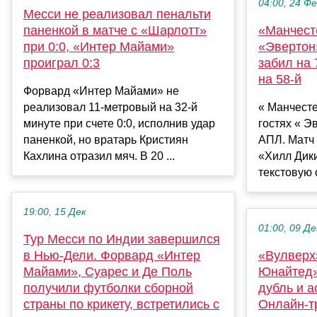
04:00, 24 Ф
Месси не реализовал пенальти
паненкой в матче с «Шарлотт»
«Манчест
при 0:0, «Интер Майами»
«Эвертон»
проиграл 0:3
забил на 
на 58-й
Форвард «Интер Майами» не
реализовал 11-метровый на 32-й
« Манчест
минуте при счете 0:0, исполнив удар
гостях « Эв
паненкой, но вратарь Кристиян
АПЛ. Матч 
Кахлина отразил мяч. В 20 ...
«Хилл Дики
текстовую 
19:00, 15 Дек
01:00, 09 Де
Тур Месси по Индии завершился
в Нью-Дели. Форвард «Интер
«Вулверх
Майами», Суарес и Де Поль
Юнайтед».
получили футболки сборной
дубль и а
страны по крикету, встретились с
Онлайн-т