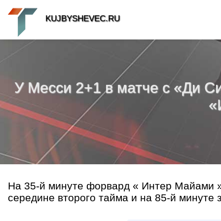
KUJBYSHEVEC.RU
У Месси 2+1 в матче с «Ди С
«
На 35-й минуте форвард « Интер Майами »
середине второго тайма и на 85-й минуте 