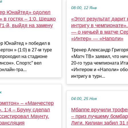
ев
08:00, 12 Янв
ер Юнайтед» одолел
 в гостях – 1:0. Шешко
«Этот результат дарит
71-й, выйдя на замену
интригу в чемпионате».
— о ничьей в матче Се
«Интер» — «Наполи»
ер Юнайтед » победил в
ертон » (1:0) в 27-м туре
Тренер Александр Григор
проходил на стадионе
«Матч ТВ» заявил, что нич
нсон». Спортс” вел
20‑го тура чемпионата Ит
онлайн-тра...
«Интером и «Наполи» обо
интригу в турн...
к
04:00, 25 Ноя
эмптон» – «Манчестер
 1:4 – Бруну сделал
Мбаппе вручили трофе
ссистировал Маунту.
– приз лучшему бомба
рансляция
Лиги. Килиан забил 31 