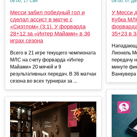
06:00, 17 Сен
04:00, 07 Де
Месси забил победный гол и
У Месси 
сделал ассист в матче с
Кубка МЛ
«Сиэтлом» (3:1). У форварда
форварда
28+12 за «Интер Майами» в 36
35+23 в 3
играх сезона
Нападающи
Всего в 21 игре текущего чемпионата
Лионель М
МЛС на счету форварда «Интер
передачу н
Майами» 20 мячей и 9
минуте фи
результативных передач. В 36 матчах
Ванкувера 
сезона во всех турнирах за ...