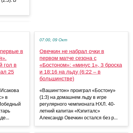
2:3). В
07:00, 09 Окт
впервые в
Овечкин не набрал очки в
я».
первом матче сезона с
 гол в
«Бостоном»: «минус 1», 3 броска
ал 25
и 18:16 на льду (6:22 – в
большинстве)
 Исакова
«Вашингтон» проиграл «Бостону»
с» в
(1:3) на домашнем льду в игре
 Победный
регулярного чемпионата НХЛ. 40-
атарь
летний капитан «Кэпиталс»
е...
Александр Овечкин остался без р...