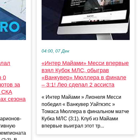
04:00, 07 Дек
«Интер Майами» Месси впервые
елал
взял Кубок МЛС, обыграв
«Ванкувер» Мюллера в финале
о 0
– 3:1! Лео сделал 2 ассиста
шотов за
д СКА
« Интер Майами » Лионеля Месси
рах сезона
победил « Ванкувер Уайткэпс »
Томаса Мюллера в финальном матче
Кубка МЛС (3:1). Клуб из Майами
арионов-
впервые выиграл этот тр...
тивную
 чемпионата