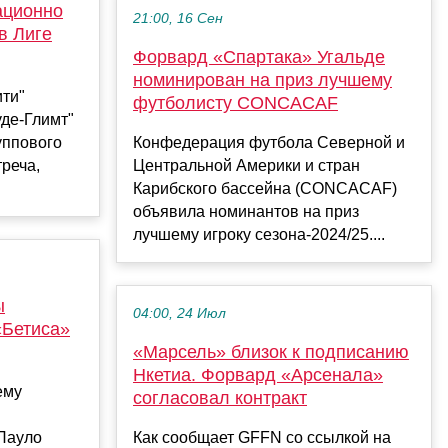
ационно
21:00, 16 Сен
в Лиге
Форвард «Спартака» Угальде
номинирован на приз лучшему
ити"
футболисту CONCACAF
де-Глимт"
уппового
Конфедерация футбола Северной и
треча,
Центральной Америки и стран
Карибского бассейна (CONCACAF)
объявила номинантов на приз
лучшему игроку сезона-2024/25....
ы
04:00, 24 Июл
«Бетиса»
«Марсель» близок к подписанию
Нкетиа. Форвард «Арсенала»
ему
согласовал контракт
Пауло
Как сообщает GFFN со ссылкой на