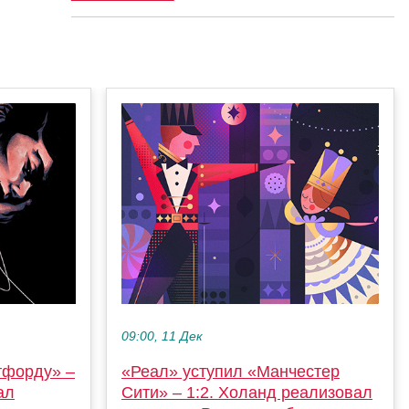
09:00, 11 Дек
тфорду» –
«Реал» уступил «Манчестер
ал
Сити» – 1:2. Холанд реализовал