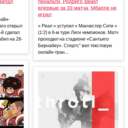
сделал
пенальти, Родриго забил
впервые за 33 матча, Мбаппе не
играл
лайн-
аго открыл
« Реал » уступил « Манчестер Сити »
0-й сделал
(1:2) в 6-м туре Лиги чемпионов. Матч
бил на 26-
проходил на стадионе «Сантьяго
Бернабеу». Спортс” вел текстовую
онлайн-тран...