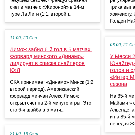
текущем сезоне. Француз сравнял
регулярно
счет в матче с «Жироной» в 14-м
трика выпа
туре Ла Лиги (1:1, второй т...
хоккеисту.
Голден Най
11:00, 20 Сен
06:00, 21 С
Лимож забил 6-й гол в 5 матчах.
Форвард минского «Динамо»
У Месси 2
лидирует в списке снайперов
Юнайтед»
КХЛ
голов и с
«Интер М
СКА принимает «Динамо» Минск (1:2,
сезона
второй период). Американский
форвард минчан Алекс Лимож
На 35-й ми
открыл счет на 2-й минуте игры. Это
Майами » о
его 6-я шайба в 5 матч...
Альенде, а
и на 85-й 
передач Жо
21:00, 18 Окт