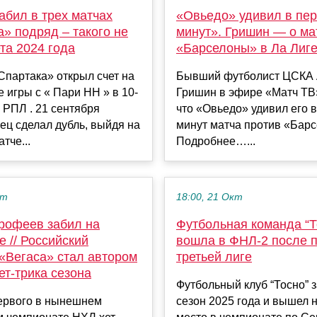
абил в трех матчах
«Овьедо» удивил в пе
» подряд – такого не
минут». Гришин — о ма
та 2024 года
«Барселоны» в Ла Лиг
партака» открыл счет на
Бывший футболист ЦСКА 
е игры с « Пари НН » в 10-
Гришин в эфире «Матч ТВ
 РПЛ . 21 сентября
что «Овьедо» удивил его 
ец сделал дубль, выйдя на
минут матча против «Бар
тче...
Подробнее…...
кт
18:00, 21 Окт
рофеев забил на
Футбольная команда “Т
 // Российский
вошла в ФНЛ-2 после 
«Вегаса» стал автором
третьей лиге
ет-трика сезона
Футбольный клуб “Тосно” 
ервого в нынешнем
сезон 2025 года и вышел 