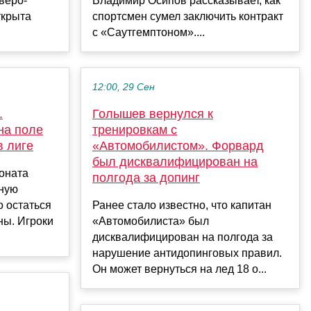
веро-
Владимир Осипов рассказывает, как
ткрыта
спортсмен сумел заключить контракт
с «Саутгемптоном»....
12:00, 29 Сен
.
Голышев вернулся к
на поле
тренировкам с
в лиге
«Автомобилистом». Форвард
был дисквалифицирован на
оната
полгода за допинг
ьную
о остаться
Ранее стало известно, что капитан
ны. Игроки
«Автомобилиста» был
.
дисквалифицирован на полгода за
нарушение антидопинговых правил.
Он может вернуться на лед 18 о...