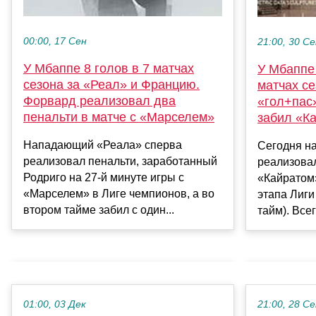
00:00, 17 Сен
21:00, 30 С
У Мбаппе 8 голов в 7 матчах
У Мбаппе 
сезона за «Реал» и Францию.
матчах се
Форвард реализовал два
«гол+пас
пенальти в матче с «Марселем»
забил «Ка
Нападающий «Реала» сперва
Сегодня н
реализовал пенальти, заработанный
реализовал
Родриго на 27-й минуте игры с
«Кайратом»
«Марселем» в Лиге чемпионов, а во
этапа Лиги
втором тайме забил с один...
тайм). Всег
01:00, 03 Дек
21:00, 28 С