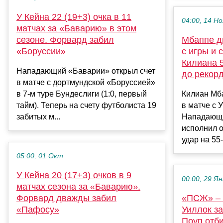
У Кейна 22 (19+3) очка в 11
04:00, 14 Но
матчах за «Баварию» в этом
сезоне. Форвард забил
Мбаппе д
«Боруссии»
с игры и 
Килиана 
Нападающий «Баварии» открыл счет
до рекор
в матче с дортмундской «Боруссией»
в 7-м туре Бундеслиги (1:0, первый
Килиан Мб
тайм). Теперь на счету футболиста 19
в матче с 
забитых м...
Нападающи
исполнил 
удар на 55-
05:00, 01 Окт
У Кейна 20 (17+3) очков в 9
00:00, 29 Ян
матчах сезона за «Баварию».
Форвард дважды забил
«ПСЖ» – 
«Пафосу»
Уиллок за
Поуп отб