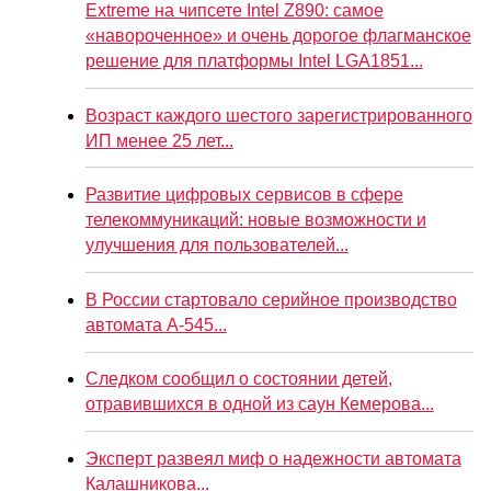
Extreme на чипсете Intel Z890: самое
«навороченное» и очень дорогое флагманское
решение для платформы Intel LGA1851...
Возраст каждого шестого зарегистрированного
ИП менее 25 лет...
Развитие цифровых сервисов в сфере
телекоммуникаций: новые возможности и
улучшения для пользователей...
В России стартовало серийное производство
автомата А-545...
Следком сообщил о состоянии детей,
отравившихся в одной из саун Кемерова...
Эксперт развеял миф о надежности автомата
Калашникова...