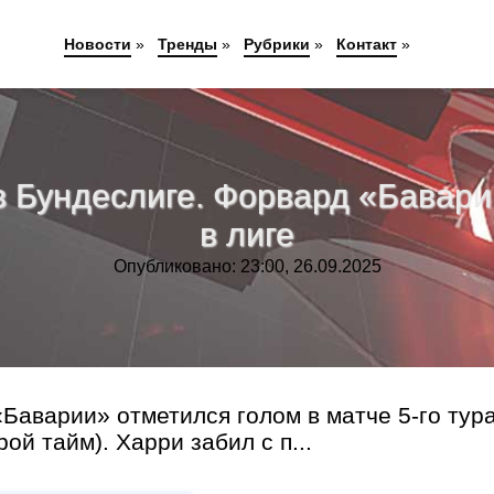
Новости
»
Тренды
»
Рубрики
»
Контакт
»
 в Бундеслиге. Форвард «Бавар
в лиге
Опубликовано: 23:00, 26.09.2025
Баварии» отметился голом в матче 5-го тур
ой тайм). Харри забил с п...