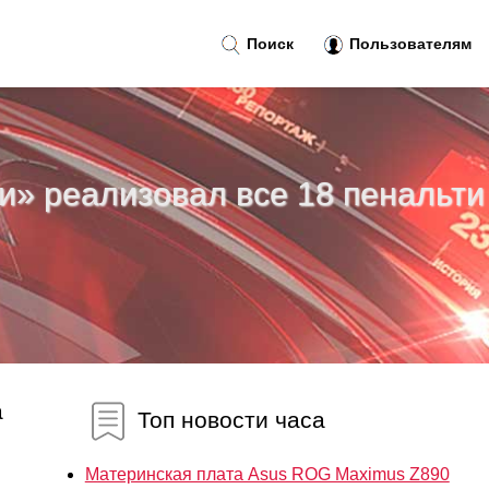
Поиск
Пользователям
ии» реализовал все 18 пенальти
а
Топ новости часа
Материнская плата Asus ROG Maximus Z890