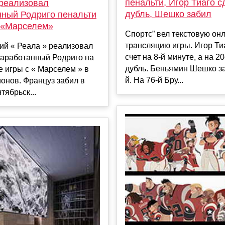
пенальти, Игор Тиаго 
реализовал
дубль, Шешко забил
нный Родриго пенальти
с «Марселем»
Спортс” вел текстовую он
трансляцию игры. Игор Ти
й « Реала » реализовал
счет на 8-й минуте, а на 2
заработанный Родриго на
дубль. Беньямин Шешко за
е игры с « Марселем » в
й. На 76-й Бру...
онов. Француз забил в
тябрьск...