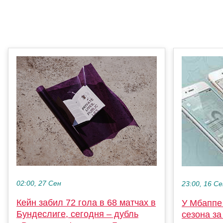
02:00, 27 Сен
23:00, 16 С
Кейн забил 72 гола в 68 матчах в
У Мбаппе 
Бундеслиге, сегодня – дубль
сезона з