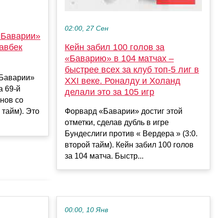
02:00, 27 Сен
 «Баварии»
Хавбек
Кейн забил 100 голов за
«Баварию» в 104 матчах –
быстрее всех за клуб топ-5 лиг в
«Баварии»
XXI веке. Роналду и Холанд
а 69-й
делали это за 105 игр
нов со
 тайм). Это
Форвард «Баварии» достиг этой
отметки, сделав дубль в игре
Бундеслиги против « Вердера » (3:0.
второй тайм). Кейн забил 100 голов
за 104 матча. Быстр...
00:00, 10 Янв