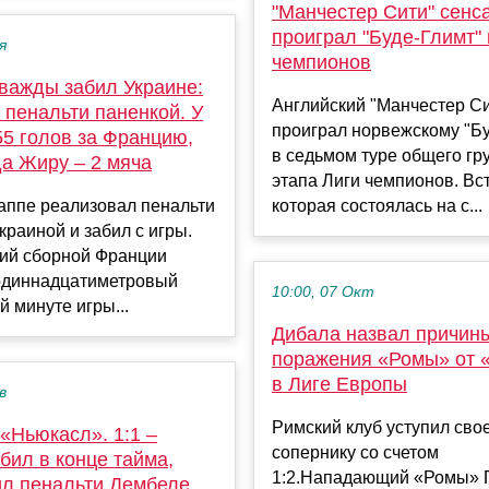
"Манчестер Сити" сенс
проиграл "Буде-Глимт" 
я
чемпионов
важды забил Украине:
Английский "Манчестер С
с пенальти паненкой. У
проиграл норвежскому "Бу
55 голов за Францию,
в седьмом туре общего гр
да Жиру – 2 мяча
этапа Лиги чемпионов. Вс
аппе реализовал пенальти
которая состоялась на с...
Украиной и забил с игры.
й сборной Франции
одиннадцатиметровый
10:00, 07 Окт
й минуте игры...
Дибала назвал причин
поражения «Ромы» от 
в Лиге Европы
в
Римский клуб уступил сво
«Ньюкасл». 1:1 –
сопернику со счетом
бил в конце тайма,
1:2.Нападающий «Ромы» 
ил пенальти Дембеле,