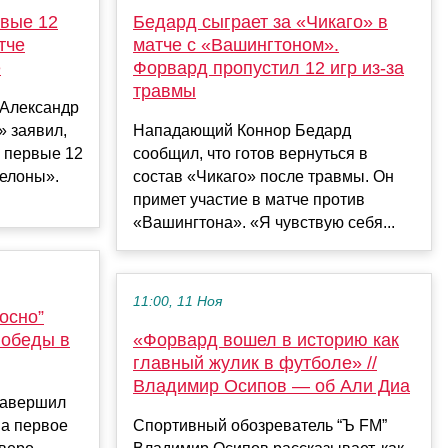
рвые 12
Бедард сыграет за «Чикаго» в
тче
матче с «Вашингтоном».
е
Форвард пропустил 12 игр из-за
травмы
Александр
» заявил,
Нападающий Коннор Бедард
в первые 12
сообщил, что готов вернуться в
селоны».
состав «Чикаго» после травмы. Он
примет участие в матче против
«Вашингтона». «Я чувствую себя...
11:00, 11 Ноя
осно”
победы в
«Форвард вошел в историю как
главный жулик в футболе» //
Владимир Осипов — об Али Диа
завершил
на первое
Спортивный обозреватель “Ъ FM”