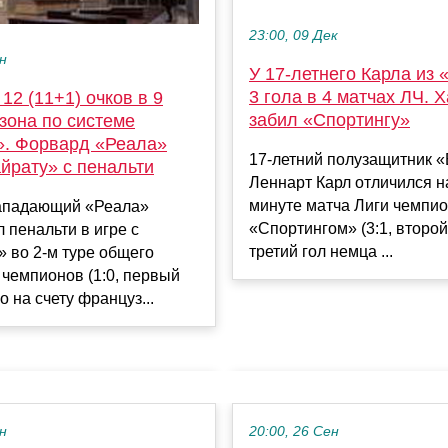
23:00, 09 Дек
ен
У 17-летнего Карла из
3 гола в 4 матчах ЛЧ. 
12 (11+1) очков в 9
забил «Спортингу»
зона по системе
». Форвард «Реала»
17-летний полузащитник 
йрату» с пенальти
Леннарт Карл отличился н
минуте матча Лиги чемпио
ападающий «Реала»
«Спортингом» (3:1, второй
 пенальти в игре с
третий гол немца ...
 во 2-м туре общего
 чемпионов (1:0, первый
о на счету француз...
ен
20:00, 26 Сен