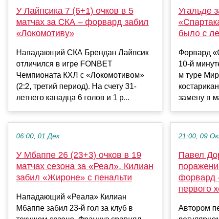
У Лайпсика 7 (6+1) очков в 5
Угальде з
матчах за СКА – форвард забил
«Спартака
«Локомотиву»
было с ле
Нападающий СКА Брендан Лайпсик
Форвард «С
отличился в игре FONBET
10-й минут
Чемпионата КХЛ с «Локомотивом»
м туре Мир
(2:2, третий период). На счету 31-
костарикан
летнего канадца 6 голов и 1 р...
замену в ма
06:00, 01 Дек
21:00, 09 О
У Мбаппе 26 (23+3) очков в 19
Павел До
матчах сезона за «Реал». Килиан
поражение
забил «Жироне» с пенальти
форвард 
первого х
Нападающий «Реала» Килиан
Мбаппе забил 23-й гол за клуб в
Автором п