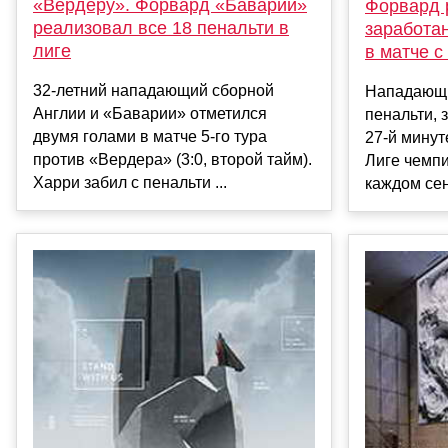
«Вердеру». Форвард «Баварии»
Форвард 
реализовал все 18 пенальти в
заработа
лиге
в матче 
32-летний нападающий сборной
Нападающи
Англии и «Баварии» отметился
пенальти, 
двумя голами в матче 5-го тура
27-й минут
против «Вердера» (3:0, второй тайм).
Лиге чемпи
Харри забил с пенальти ...
каждом сен