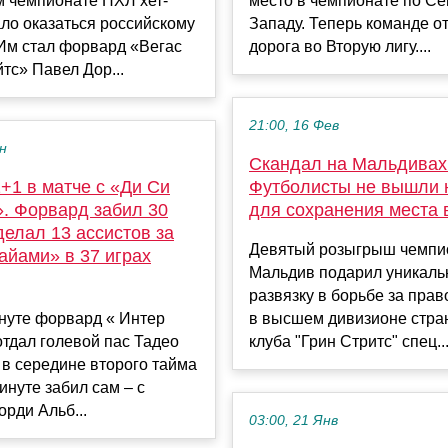
м чемпионате НХЛ хет-
место в чемпионате по Се
ло оказаться российскому
Западу. Теперь команде о
 Им стал форвард «Вегас
дорога во Вторую лигу....
тс» Павел Дор...
21:00, 16 Фев
ен
Скандал на Мальдивах
+1 в матче с «Ди Си
Футболисты не вышли 
. Форвард забил 30
для сохранения места 
делал 13 ассистов за
Девятый розыгрыш чемпи
айами» в 37 играх
Мальдив подарил уникал
развязку в борьбе за прав
нуте форвард « Интер
в высшем дивизионе стра
тдал голевой пас Тадео
клуба "Грин Стритс" спец..
 в середине второго тайма
минуте забил сам – с
рди Альб...
03:00, 21 Янв