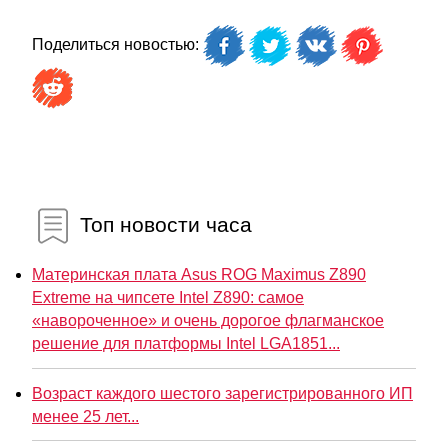
Поделиться новостью:
Топ новости часа
Материнская плата Asus ROG Maximus Z890
Extreme на чипсете Intel Z890: самое
«навороченное» и очень дорогое флагманское
решение для платформы Intel LGA1851...
Возраст каждого шестого зарегистрированного ИП
менее 25 лет...