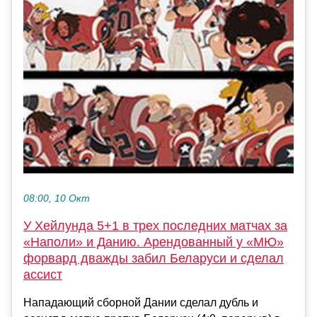
08:00, 10 Окт
У Хейлунда 5+1 в трех последних матчах за
«Наполи» и Данию. Арендованный у «МЮ»
форвард дважды забил Беларуси и сделал
ассист
Нападающий сборной Дании сделал дубль и