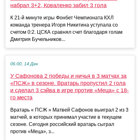
набрал 3+2, Коваленко забил 3 гола
К 21-й минуте игры Фонбет Чемпионата КХЛ
команда тренера Игоря Никитина уступала со
счетом 0:2. ЦСКА сравнял счет благодаря голам
Дмитрия Бучельников...
06:00, 14 Дек
У Сафонова 2 победы и ничья в 3 матчах за
«ПСЖ» в сезоне. Вратарь пропустил 2 гола
и сделал 3 сэйва в игре против «Меца» с 18-
го места
Вратарь « ПСЖ » Матвей Сафонов выиграл 2 из 3
матчей, в которых принимал участие в текущем
сезоне. Сегодня российский вратарь сыграл
против «Меца», з...