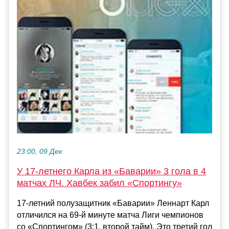
23:00, 09 Дек
У 17-летнего Карла из «Баварии» 3 гола в 4
матчах ЛЧ. Хавбек забил «Спортингу»
17-летний полузащитник «Баварии» Леннарт Карл
отличился на 69-й минуте матча Лиги чемпионов
со «Спортингом» (3:1, второй тайм). Это третий гол