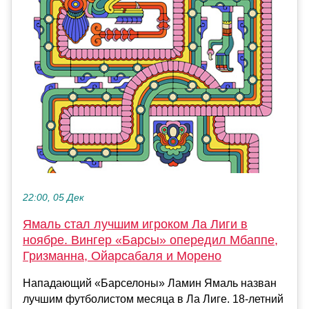
22:00, 05 Дек
Ямаль стал лучшим игроком Ла Лиги в
ноябре. Вингер «Барсы» опередил Мбаппе,
Гризманна, Ойарсабаля и Морено
Нападающий «Барселоны» Ламин Ямаль назван
лучшим футболистом месяца в Ла Лиге. 18-летний