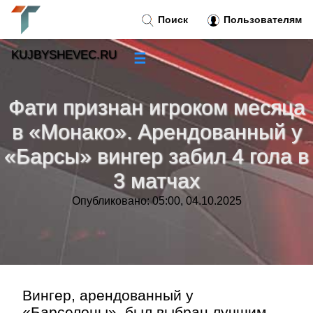
Поиск
Пользователям
KUJBYSHEVEC.RU
☰
Новости
»
Фати признан игроком месяца
Тренды новостей
»
в «Монако». Арендованный у
«Барсы» вингер забил 4 гола в
Рубрики
»
3 матчах
Правила
»
Опубликовано: 05:00, 04.10.2025
Контакт
»
Вингер, арендованный у
«Барселоны», был выбран лучшим