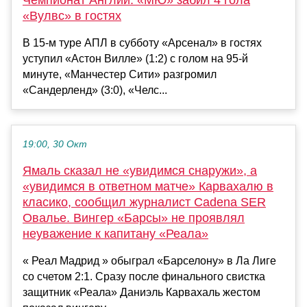
«Вулвс» в гостях
В 15-м туре АПЛ в субботу «Арсенал» в гостях
уступил «Астон Вилле» (1:2) с голом на 95-й
минуте, «Манчестер Сити» разгромил
«Сандерленд» (3:0), «Челс...
19:00, 30 Окт
Ямаль сказал не «увидимся снаружи», а
«увидимся в ответном матче» Карвахалю в
класико, сообщил журналист Cadena SER
Овалье. Вингер «Барсы» не проявлял
неуважение к капитану «Реала»
« Реал Мадрид » обыграл «Барселону» в Ла Лиге
со счетом 2:1. Сразу после финального свистка
защитник «Реала» Даниэль Карвахаль жестом