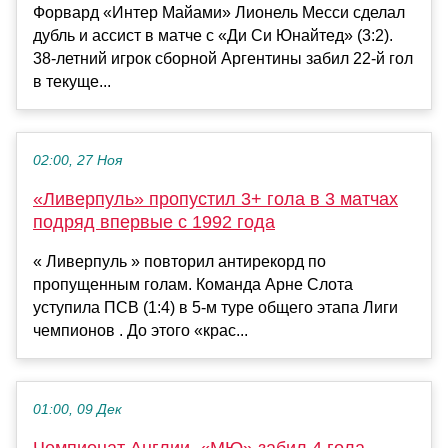
Форвард «Интер Майами» Лионель Месси сделал
дубль и ассист в матче с «Ди Си Юнайтед» (3:2).
38-летний игрок сборной Аргентины забил 22-й гол
в текуще...
02:00, 27 Ноя
«Ливерпуль» пропустил 3+ гола в 3 матчах
подряд впервые с 1992 года
« Ливерпуль » повторил антирекорд по
пропущенным голам. Команда Арне Слота
уступила ПСВ (1:4) в 5-м туре общего этапа Лиги
чемпионов . До этого «крас...
01:00, 09 Дек
Чемпионат Англии. «МЮ» забил 4 гола