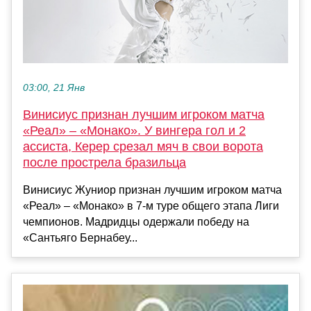
03:00, 21 Янв
Винисиус признан лучшим игроком матча
«Реал» – «Монако». У вингера гол и 2
ассиста, Керер срезал мяч в свои ворота
после прострела бразильца
Винисиус Жуниор признан лучшим игроком матча
«Реал» – «Монако» в 7-м туре общего этапа Лиги
чемпионов. Мадридцы одержали победу на
«Сантьяго Бернабеу...