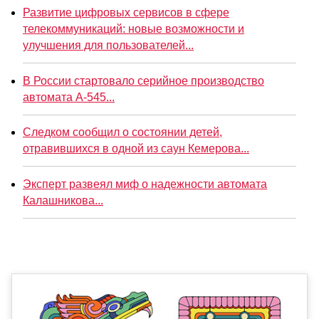
Развитие цифровых сервисов в сфере
телекоммуникаций: новые возможности и
улучшения для пользователей...
В России стартовало серийное производство
автомата А-545...
Следком сообщил о состоянии детей,
отравившихся в одной из саун Кемерова...
Эксперт развеял миф о надежности автомата
Калашникова...