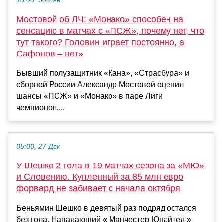
18:00, 30 Янв
Мостовой об ЛЧ: «Монако» способен на
сенсацию в матчах с «ПСЖ», почему нет, что
тут такого? Головин играет постоянно, а
Сафонов – нет»
Бывший полузащитник «Кана», «Страсбура» и
сборной России Александр Мостовой оценил
шансы «ПСЖ» и «Монако» в паре Лиги
чемпионов....
05:00, 27 Дек
У Шешко 2 гола в 19 матчах сезона за «МЮ»
и Словению. Купленный за 85 млн евро
форвард не забивает с начала октября
Беньямин Шешко в девятый раз подряд остался
без гола. Нападающий « Манчестер Юнайтед »