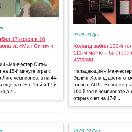
кт
02:00, 03 Дек
бил 17 голов в 10
зона за «Ман Сити» и
Холанд забил 100-й го
ю
111-м матче – быстрее 
истории
й «Манчестер Сити»
т на 15-й минуте игры с
Нападающий « Манчестер
 Лиге чемпионов, а на 44-
Эрлинг Холанд достиг отм
я еще раз. Это 16-й и 17-й
голов в АПЛ . Норвежец з
жца з...
100-й гол в чемпионате Ан
открыв счет на 17-й...
ен
19:00, 22 Сен