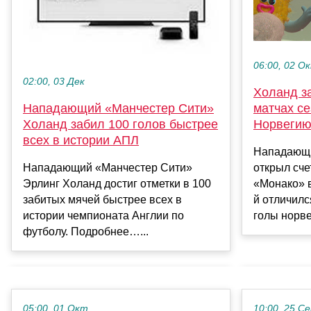
06:00, 02 О
02:00, 03 Дек
Холанд за
Нападающий «Манчестер Сити»
матчах се
Холанд забил 100 голов быстрее
Норвеги
всех в истории АПЛ
Нападающи
Нападающий «Манчестер Сити»
открыл сче
Эрлинг Холанд достиг отметки в 100
«Монако» в
забитых мячей быстрее всех в
й отличилс
истории чемпионата Англии по
голы норве
футболу. Подробнее…...
05:00, 01 Окт
10:00, 25 С