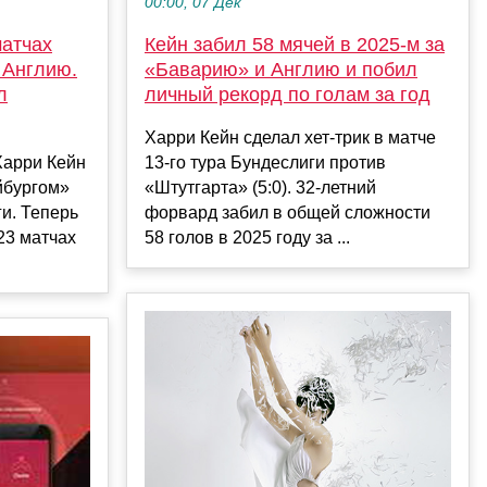
00:00, 07 Дек
матчах
Кейн забил 58 мячей в 2025-м за
 Англию.
«Баварию» и Англию и побил
л
личный рекорд по голам за год
Харри Кейн сделал хет-трик в матче
арри Кейн
13-го тура Бундеслиги против
йбургом»
«Штутгарта» (5:0). 32-летний
ги. Теперь
форвард забил в общей сложности
 23 матчах
58 голов в 2025 году за ...