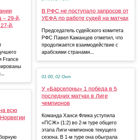
вании
В РФС не поступало запросов от
 – 29-й,
УЕФА по работе судей на матчах
 27-й,
Председатель судейского комитета
РФС Павел Каманцев отметил, что
т
продолжается взаимодействие с
лучшего
арабскими странами...
и France
инированы
..
01:00, 02 Окт
У «Барселоны» 1 победа в 5
последних матчах в Лиге
чемпионов
на всю
Команда Ханси Флика уступила
 Норвегии
«ПСЖ» (1:2) во 2-м туре общего
этапа Лиги чемпионов текущего
сборную
сезона. В 1-м туре она обыграла