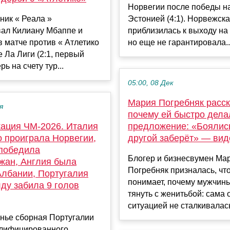
Норвегии после победы н
ник « Реала »
Эстонией (4:1). Норвежск
вал Килиану Мбаппе и
приблизилась к выходу на
в матче против « Атлетико
но еще не гарантировала..
е Ла Лиги (2:1, первый
рь на счету тур...
05:00, 08 Дек
Мария Погребняк расск
я
почему ей быстро дела
ация ЧМ-2026. Италия
предложение: «Боялись
о проиграла Норвегии,
другой заберёт» — вид
победила
Блогер и бизнесвумен Ма
жан, Англия была
Погребняк призналась, чт
Албании, Португалия
понимает, почему мужчины
ду забила 9 голов
тянуть с женитьбой: сама 
ситуацией не сталкивалась
енье сборная Португалии
алифицированного