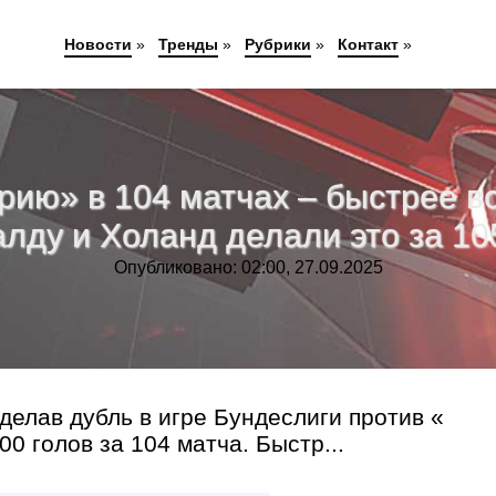
Новости
»
Тренды
»
Рубрики
»
Контакт
»
ию» в 104 матчах – быстрее все
лду и Холанд делали это за 10
Опубликовано: 02:00, 27.09.2025
делав дубль в игре Бундеслиги против «
00 голов за 104 матча. Быстр...