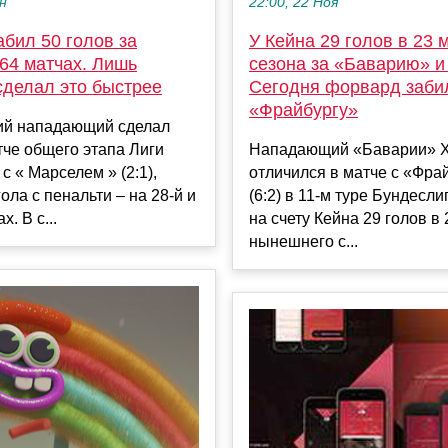
22:00, 22 Ноя
ен
У Кейна 29 голов в 23 
бил 50 голов за
сезона за «Баварию» и
64 матчах. Лишь
Сегодня форвард заби
сделал это быстрее
«Фрайбургу»
ий нападающий сделал
Нападающий «Баварии» Х
тче общего этапа Лиги
отличился в матче с «Фра
с « Марселем » (2:1),
(6:2) в 11-м туре Бундесли
ола с пенальти – на 28-й и
на счету Кейна 29 голов в
х. В с...
нынешнего с...