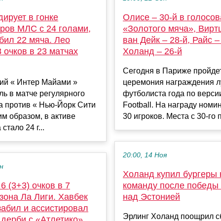
ирует в гонке
Олисе – 30-й в голосо
ров МЛС с 24 голами,
«Золотого мяча», Виртц
бил 22 мяча. Лео
ван Дейк – 28-й, Райс –
 очков в 23 матчах
Холанд – 26-й
Сегодня в Париже пройде
й « Интер Майами »
церемония награждения 
ль в матче регулярного
футболиста года по верси
а против « Нью-Йорк Сити
Football. На награду ном
ким образом, в активе
30 игроков. Места с 30-го п.
стало 24 г...
20:00, 14 Ноя
ен
Холанд купил бургеры 
6 (3+3) очков в 7
команду после победы
зона Ла Лиги. Хавбек
над Эстонией
забил и ассистировал
Эрлинг Холанд поощрил 
 дерби с «Атлетико»