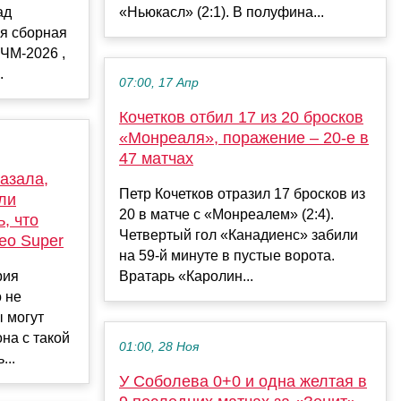
ад
«Ньюкасл» (2:1). В полуфина...
ая сборная
 ЧМ-2026 ,
.
07:00, 17 Апр
Кочетков отбил 17 из 20 бросков
«Монреаля», поражение – 20-е в
47 матчах
азала,
Петр Кочетков отразил 17 бросков из
ли
20 в матче с «Монреалем» (2:4).
, что
Четвертый гол «Канадиенс» забили
ео Super
на 59-й минуте в пустые ворота.
рия
Вратарь «Каролин...
о не
 могут
она с такой
01:00, 28 Ноя
...
У Соболева 0+0 и одна желтая в