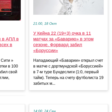
21:00, 18 Окт
У Кейна 22 (19+3) очка в 11
л в АПЛ в
матчах за «Баварию» в этом
всех в
сезоне. Форвард забил
«Боруссии»
 Сити »
Нападающий «Баварии» открыл счет
етки в 100
в матче с дортмундской «Боруссией»
абил свой
в 7-м туре Бундеслиги (1:0, первый
глии,
тайм). Теперь на счету футболиста 19
забитых м...
14:00, 24 Сен