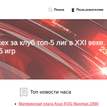
Поиск
Пользователям
х за клуб топ-5 лиг в XXI веке.
5 игр
Топ новости часа
Материнская плата Asus ROG Maximus Z890