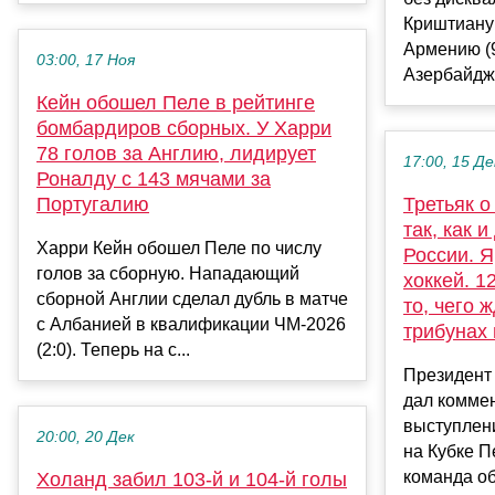
Криштиану
Армению (9
03:00, 17 Ноя
Азербайджан
Кейн обошел Пеле в рейтинге
бомбардиров сборных. У Харри
78 голов за Англию, лидирует
17:00, 15 Де
Роналду с 143 мячами за
Португалию
Третьяк о
так, как 
Харри Кейн обошел Пеле по числу
России. 
голов за сборную. Нападающий
хоккей. 1
сборной Англии сделал дубль в матче
то, чего 
с Албанией в квалификации ЧМ-2026
трибунах 
(2:0). Теперь на с...
Президент
дал комме
выступлен
20:00, 20 Дек
на Кубке П
команда об
Холанд забил 103-й и 104-й голы