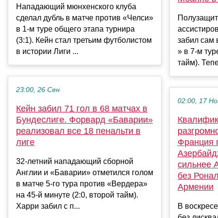
Нападающий мюнхенского клуба
сделал дубль в матче против «Челси»
Полузащит
в 1-м туре общего этапа турнира
ассистиро
(3:1). Кейн стал третьим футболистом
забил сам 
в истории Лиги ...
» в 7-м тур
тайм). Тепе
23:00, 26 Сен
02:00, 17 Но
Кейн забил 71 гол в 68 матчах в
Бундеслиге. Форвард «Баварии»
Квалифик
реализовал все 18 пенальти в
разгромн
лиге
Франция 
Азербайд
32-летний нападающий сборной
сильнее 
Англии и «Баварии» отметился голом
без Ронал
в матче 5-го тура против «Вердера»
Армении
на 45-й минуте (2:0, второй тайм).
Харри забил с п...
В воскрес
без дискв