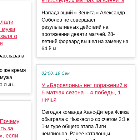
9 последних матчах за «Зенит»
Нападающий « Зенита » Александр
Соболев не совершает
елали
результативных действий на
а мужа
протяжении девяти матчей. 28-
азала о
летний форвард вышел на замену на
и
64-й м...
рассказала
то же время
02:00, 19 Сен
 мужа
 сын...
У «Барселоны» нет поражений в
5 матчах сезона – 4 победы, 1
ничья
Сегодня команда Ханс-Дитера Флика
обыграла « Ньюкасл » со счетом 2:1 в
«Почему
1-м туре общего этапа Лиги
ть за
чемпионов. Ранее каталонцы
», если