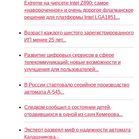
Extreme на чипсете Intel Z890: самое
«навороченное» и очень дорогое флагманское
решение для платформы Intel LGA1851...
Возраст каждого шестого зарегистрированного
ИП менее 25 лет...
Развитие цифровых сервисов в сфере
телекоммуникаций: новые возможности и
улучшения для пользователей...
В России стартовало серийное производство
автомата А-545...
Следком сообщил о состоянии детей,
отравившихся в одной из саун Кемерова...
Эксперт развеял миф о надежности автомата
Калашникова...