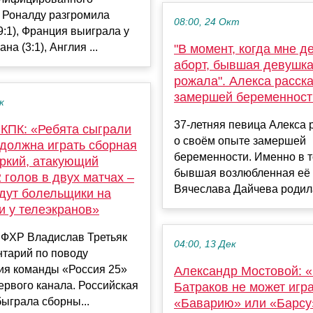
 Роналду разгромила
08:00, 24 Окт
:1), Франция выиграла у
а (3:1), Англия ...
"В момент, когда мне д
аборт, бывшая девушк
рожала". Алекса расск
замершей беременност
к
37-летняя певица Алекса 
 КПК: «Ребята сыграли
о своём опыте замершей
и должна играть сборная
беременности. Именно в 
Яркий, атакующий
бывшая возлюбленная её
2 голов в двух матчах –
Вячеслава Дайчева родила
ждут болельщики на
и у телеэкранов»
 ФХР Владислав Третьяк
04:00, 13 Дек
нтарий по поводу
ия команды «Россия 25»
Александр Мостовой: 
ервого канала. Российская
Батраков не может игра
ыграла сборны...
«Баварию» или «Барсу