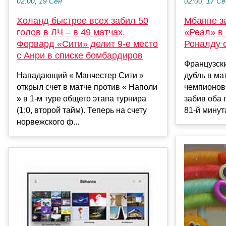
02:00, 19 Сен
02:00, 17 С
Холанд быстрее всех забил 50
Мбаппе за
голов в ЛЧ – в 49 матчах.
«Реал» в 
Форвард «Сити» делит 9-е место
Роналду 
с Анри в списке бомбардиров
Французск
Нападающий « Манчестер Сити »
дубль в ма
открыл счет в матче против « Наполи
чемпионов 
» в 1-м туре общего этапа турнира
забив оба г
(1:0, второй тайм). Теперь на счету
81-й минута
норвежского ф...