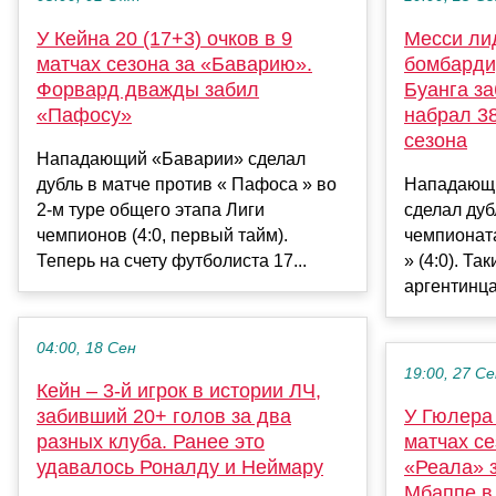
У Кейна 20 (17+3) очков в 9
Месси лид
матчах сезона за «Баварию».
бомбарди
Форвард дважды забил
Буанга за
«Пафосу»
набрал 38
сезона
Нападающий «Баварии» сделал
дубль в матче против « Пафоса » во
Нападающи
2-м туре общего этапа Лиги
сделал дуб
чемпионов (4:0, первый тайм).
чемпионат
Теперь на счету футболиста 17...
» (4:0). Та
аргентинца 
04:00, 18 Сен
19:00, 27 С
Кейн – 3-й игрок в истории ЛЧ,
забивший 20+ голов за два
У Гюлера 
разных клуба. Ранее это
матчах се
удавалось Роналду и Неймару
«Реала» 
Мбаппе в